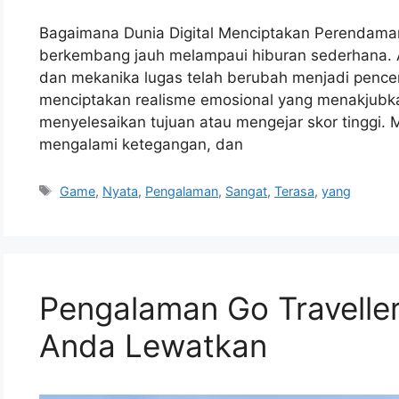
Bagaimana Dunia Digital Menciptakan Perendaman
berkembang jauh melampaui hiburan sederhana. Ap
dan mekanika lugas telah berubah menjadi pence
menciptakan realisme emosional yang menakjubka
menyelesaikan tujuan atau mengejar skor tinggi.
mengalami ketegangan, dan
Tags
Game
,
Nyata
,
Pengalaman
,
Sangat
,
Terasa
,
yang
Pengalaman Go Traveller
Anda Lewatkan