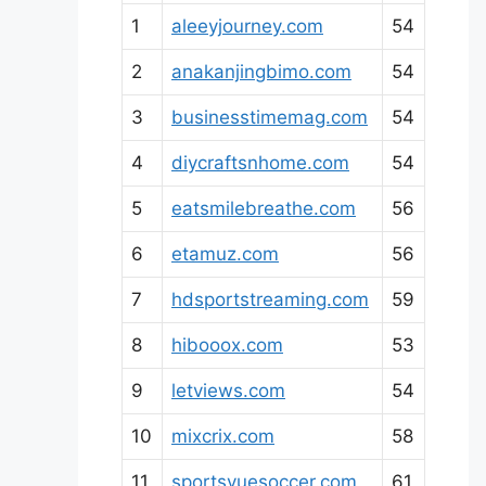
1
aleeyjourney.com
54
2
anakanjingbimo.com
54
3
businesstimemag.com
54
4
diycraftsnhome.com
54
5
eatsmilebreathe.com
56
6
etamuz.com
56
7
hdsportstreaming.com
59
8
hibooox.com
53
9
letviews.com
54
10
mixcrix.com
58
11
sportsvuesoccer.com
61