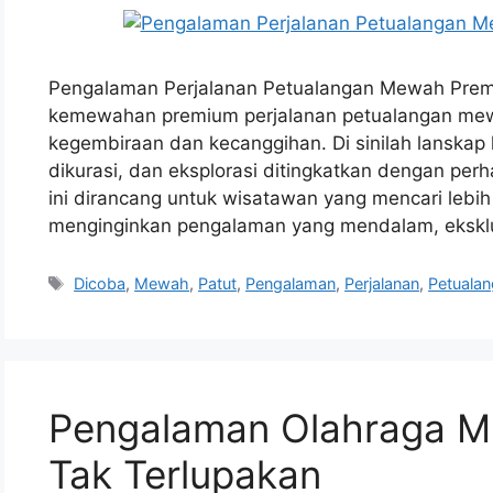
Pengalaman Perjalanan Petualangan Mewah Premi
kemewahan premium perjalanan petualangan mewa
kegembiraan dan kecanggihan. Di sinilah lanska
dikurasi, dan eksplorasi ditingkatkan dengan per
ini dirancang untuk wisatawan yang mencari lebi
menginginkan pengalaman yang mendalam, eksklu
Tags
Dicoba
,
Mewah
,
Patut
,
Pengalaman
,
Perjalanan
,
Petuala
Pengalaman Olahraga Mu
Tak Terlupakan