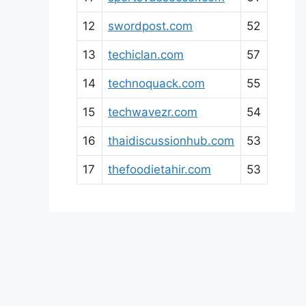
12
swordpost.com
52
13
techiclan.com
57
14
technoquack.com
55
15
techwavezr.com
54
16
thaidiscussionhub.com
53
17
thefoodietahir.com
53