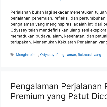
Perjalanan bukan lagi sekadar menentukan tujuan
perjalanan penemuan, refleksi, dan pertumbuhan 
pengalaman yang menginspirasi adalah inti dari p
Odyssey telah mendefinisikan ulang seni eksplora
memadukan budaya, alam, kesehatan, dan petua
terlupakan. Menemukan Kekuatan Perjalanan ya
Tags
Menginspirasi
,
Odyssey
,
Pengalaman
,
Rekreasi
,
yang
Pengalaman Perjalanan
Premium yang Patut Dic