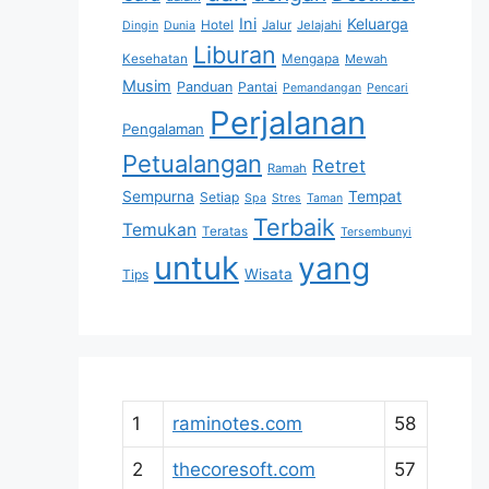
Ini
Keluarga
Hotel
Jalur
Jelajahi
Dingin
Dunia
Liburan
Kesehatan
Mengapa
Mewah
Musim
Panduan
Pantai
Pemandangan
Pencari
Perjalanan
Pengalaman
Petualangan
Retret
Ramah
Sempurna
Tempat
Setiap
Spa
Stres
Taman
Terbaik
Temukan
Teratas
Tersembunyi
untuk
yang
Wisata
Tips
1
raminotes.com
58
2
thecoresoft.com
57