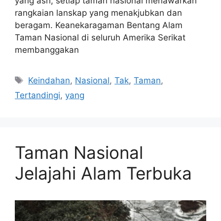
yang asri, setiap taman nasional menawarkan
rangkaian lanskap yang menakjubkan dan
beragam. Keanekaragaman Bentang Alam
Taman Nasional di seluruh Amerika Serikat
membanggakan
Tags
Keindahan
,
Nasional
,
Tak
,
Taman
,
Tertandingi
,
yang
Taman Nasional
Jelajahi Alam Terbuka