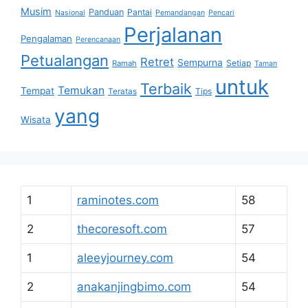
Musim
Panduan
Pantai
Nasional
Pemandangan
Pencari
Perjalanan
Pengalaman
Perencanaan
Petualangan
Retret
Sempurna
Setiap
Ramah
Taman
untuk
Terbaik
Temukan
Tempat
Tips
Teratas
yang
Wisata
1
raminotes.com
58
2
thecoresoft.com
57
1
aleeyjourney.com
54
2
anakanjingbimo.com
54