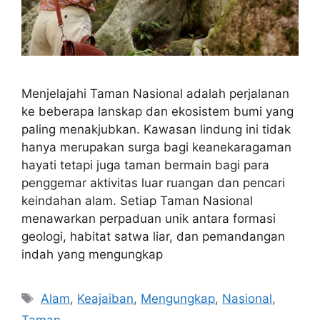
Menjelajahi Taman Nasional adalah perjalanan
ke beberapa lanskap dan ekosistem bumi yang
paling menakjubkan. Kawasan lindung ini tidak
hanya merupakan surga bagi keanekaragaman
hayati tetapi juga taman bermain bagi para
penggemar aktivitas luar ruangan dan pencari
keindahan alam. Setiap Taman Nasional
menawarkan perpaduan unik antara formasi
geologi, habitat satwa liar, dan pemandangan
indah yang mengungkap
Tags
Alam
,
Keajaiban
,
Mengungkap
,
Nasional
,
Taman