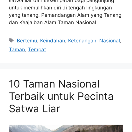
satwa liar dan kesempatan bagi pengunjung
untuk memulihkan diri di tengah lingkungan
yang tenang. Pemandangan Alam yang Tenang
dan Keajaiban Alam Taman Nasional
Tags
Bertemu
,
Keindahan
,
Ketenangan
,
Nasional
,
Taman
,
Tempat
10 Taman Nasional
Terbaik untuk Pecinta
Satwa Liar