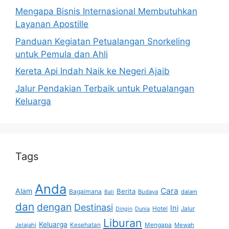
Mengapa Bisnis Internasional Membutuhkan
Layanan Apostille
Panduan Kegiatan Petualangan Snorkeling
untuk Pemula dan Ahli
Kereta Api Indah Naik ke Negeri Ajaib
Jalur Pendakian Terbaik untuk Petualangan
Keluarga
Tags
Anda
Cara
Alam
Berita
Bagaimana
Budaya
dalam
Bali
dan
dengan
Destinasi
Ini
Hotel
Jalur
Dingin
Dunia
Liburan
Keluarga
Jelajahi
Kesehatan
Mengapa
Mewah