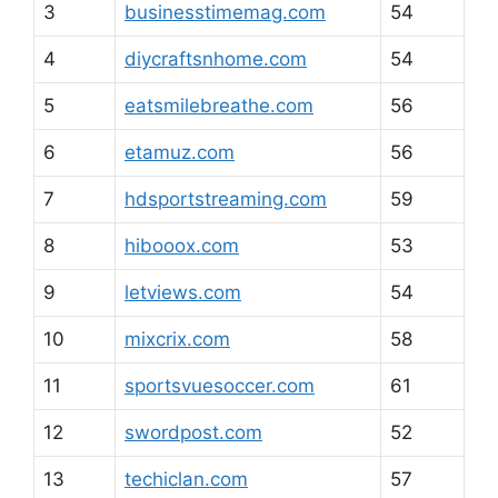
3
businesstimemag.com
54
4
diycraftsnhome.com
54
5
eatsmilebreathe.com
56
6
etamuz.com
56
7
hdsportstreaming.com
59
8
hibooox.com
53
9
letviews.com
54
10
mixcrix.com
58
11
sportsvuesoccer.com
61
12
swordpost.com
52
13
techiclan.com
57