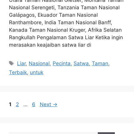
Nasional Serengeti, Tanzania Taman Nasional
Galápagos, Ekuador Taman Nasional
Ranthambore, India Taman Nasional Banff,
Kanada Taman Nasional Kruger, Afrika Selatan
Rangkullah Pengalaman Satwa Liar Ketika ingin
merasakan keajaiban satwa liar di
Tags
Liar
,
Nasional
,
Pecinta
,
Satwa
,
Taman
,
Terbaik
,
untuk
Page
Page
Page
1
2
…
6
Next
→