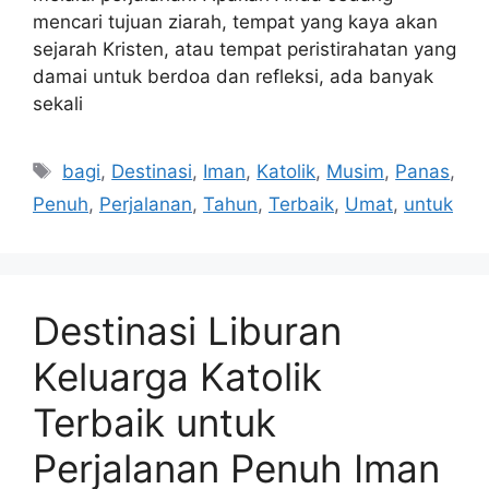
mencari tujuan ziarah, tempat yang kaya akan
sejarah Kristen, atau tempat peristirahatan yang
damai untuk berdoa dan refleksi, ada banyak
sekali
Tags
bagi
,
Destinasi
,
Iman
,
Katolik
,
Musim
,
Panas
,
Penuh
,
Perjalanan
,
Tahun
,
Terbaik
,
Umat
,
untuk
Destinasi Liburan
Keluarga Katolik
Terbaik untuk
Perjalanan Penuh Iman