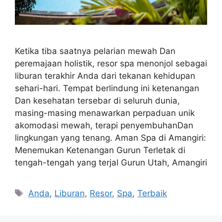
Ketika tiba saatnya pelarian mewah Dan
peremajaan holistik, resor spa menonjol sebagai
liburan terakhir Anda dari tekanan kehidupan
sehari-hari. Tempat berlindung ini ketenangan
Dan kesehatan tersebar di seluruh dunia,
masing-masing menawarkan perpaduan unik
akomodasi mewah, terapi penyembuhanDan
lingkungan yang tenang. Aman Spa di Amangiri:
Menemukan Ketenangan Gurun Terletak di
tengah-tengah yang terjal Gurun Utah, Amangiri
Tags
Anda
,
Liburan
,
Resor
,
Spa
,
Terbaik