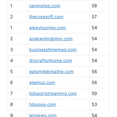
1
raminotes.com
58
2
thecoresoft.com
57
1
aleeyjourney.com
54
2
anakanjingbimo.com
54
3
businesstimemag.com
54
4
diycraftsnhome.com
54
5
eatsmilebreathe.com
56
6
etamuz.com
56
7
hdsportstreaming.com
59
8
hibooox.com
53
9
letviews.com
54