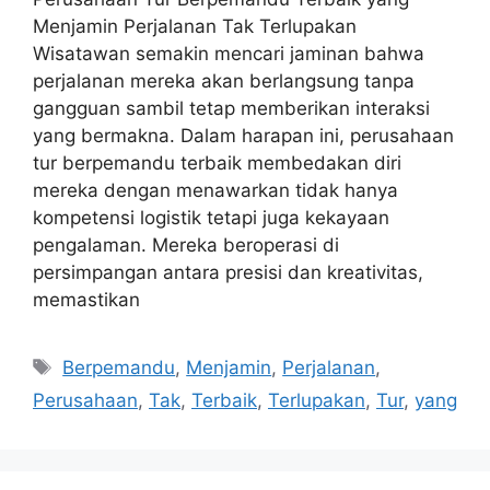
Menjamin Perjalanan Tak Terlupakan
Wisatawan semakin mencari jaminan bahwa
perjalanan mereka akan berlangsung tanpa
gangguan sambil tetap memberikan interaksi
yang bermakna. Dalam harapan ini, perusahaan
tur berpemandu terbaik membedakan diri
mereka dengan menawarkan tidak hanya
kompetensi logistik tetapi juga kekayaan
pengalaman. Mereka beroperasi di
persimpangan antara presisi dan kreativitas,
memastikan
Tags
Berpemandu
,
Menjamin
,
Perjalanan
,
Perusahaan
,
Tak
,
Terbaik
,
Terlupakan
,
Tur
,
yang