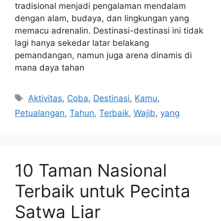
tradisional menjadi pengalaman mendalam
dengan alam, budaya, dan lingkungan yang
memacu adrenalin. Destinasi-destinasi ini tidak
lagi hanya sekedar latar belakang
pemandangan, namun juga arena dinamis di
mana daya tahan
Tags
Aktivitas
,
Coba
,
Destinasi
,
Kamu
,
Petualangan
,
Tahun
,
Terbaik
,
Wajib
,
yang
10 Taman Nasional
Terbaik untuk Pecinta
Satwa Liar