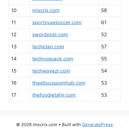
10
mixcrix.com
58
11
sportsvuesoccer.com
61
12
swordpost.com
52
13
techiclan.com
57
14
technoquack.com
55
15
techwavezr.com
54
16
thaidiscussionhub.com
53
17
thefoodietahir.com
53
© 2026 mixcrix.com
• Built with
GeneratePress