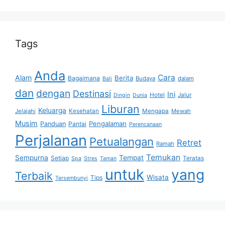
Tags
Anda
Cara
Alam
Berita
Bagaimana
Budaya
dalam
Bali
dan
dengan
Destinasi
Ini
Hotel
Jalur
Dingin
Dunia
Liburan
Keluarga
Jelajahi
Kesehatan
Mengapa
Mewah
Musim
Pengalaman
Panduan
Pantai
Perencanaan
Perjalanan
Petualangan
Retret
Ramah
Temukan
Sempurna
Tempat
Setiap
Teratas
Spa
Stres
Taman
untuk
yang
Terbaik
Wisata
Tips
Tersembunyi