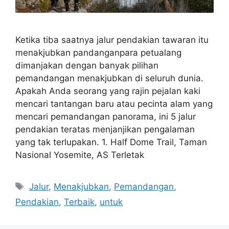
Ketika tiba saatnya jalur pendakian tawaran itu
menakjubkan pandanganpara petualang
dimanjakan dengan banyak pilihan
pemandangan menakjubkan di seluruh dunia.
Apakah Anda seorang yang rajin pejalan kaki
mencari tantangan baru atau pecinta alam yang
mencari pemandangan panorama, ini 5 jalur
pendakian teratas menjanjikan pengalaman
yang tak terlupakan. 1. Half Dome Trail, Taman
Nasional Yosemite, AS Terletak
Tags
Jalur
,
Menakjubkan
,
Pemandangan
,
Pendakian
,
Terbaik
,
untuk