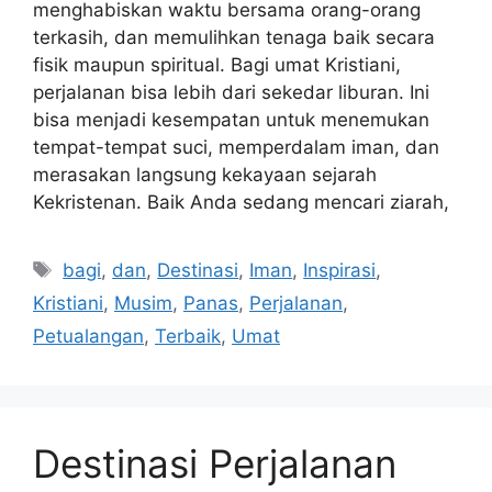
menghabiskan waktu bersama orang-orang
terkasih, dan memulihkan tenaga baik secara
fisik maupun spiritual. Bagi umat Kristiani,
perjalanan bisa lebih dari sekedar liburan. Ini
bisa menjadi kesempatan untuk menemukan
tempat-tempat suci, memperdalam iman, dan
merasakan langsung kekayaan sejarah
Kekristenan. Baik Anda sedang mencari ziarah,
Tags
bagi
,
dan
,
Destinasi
,
Iman
,
Inspirasi
,
Kristiani
,
Musim
,
Panas
,
Perjalanan
,
Petualangan
,
Terbaik
,
Umat
Destinasi Perjalanan