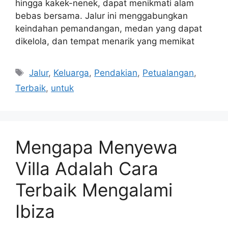
hingga kakek-nenek, dapat menikmati alam
bebas bersama. Jalur ini menggabungkan
keindahan pemandangan, medan yang dapat
dikelola, dan tempat menarik yang memikat
Tags
Jalur
,
Keluarga
,
Pendakian
,
Petualangan
,
Terbaik
,
untuk
Mengapa Menyewa
Villa Adalah Cara
Terbaik Mengalami
Ibiza