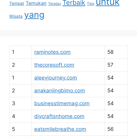
untuk
Terbaik
Temukan
Tempat
Tips
Teratas
yang
Wisata
1
raminotes.com
58
2
thecoresoft.com
57
1
aleeyjourney.com
54
2
anakanjingbimo.com
54
3
businesstimemag.com
54
4
diycraftsnhome.com
54
5
eatsmilebreathe.com
56