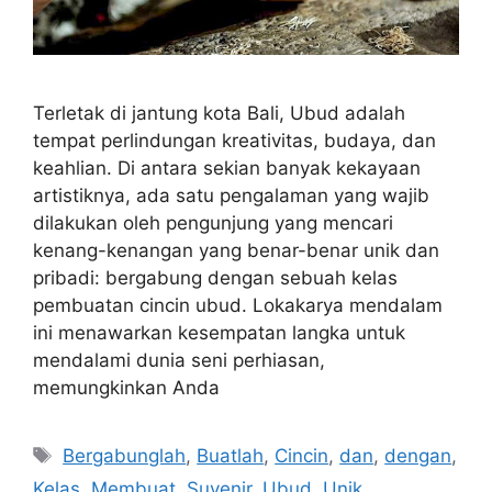
Terletak di jantung kota Bali, Ubud adalah
tempat perlindungan kreativitas, budaya, dan
keahlian. Di antara sekian banyak kekayaan
artistiknya, ada satu pengalaman yang wajib
dilakukan oleh pengunjung yang mencari
kenang-kenangan yang benar-benar unik dan
pribadi: bergabung dengan sebuah kelas
pembuatan cincin ubud. Lokakarya mendalam
ini menawarkan kesempatan langka untuk
mendalami dunia seni perhiasan,
memungkinkan Anda
Tags
Bergabunglah
,
Buatlah
,
Cincin
,
dan
,
dengan
,
Kelas
,
Membuat
,
Suvenir
,
Ubud
,
Unik