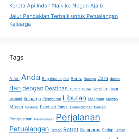
Kereta Api Indah Naik ke Negeri Ajaib
Jalur Pendakian Terbaik untuk Petualangan
Keluarga
Tags
Anda
Cara
Alam
Berita
Bagaimana
Budaya
dalam
Bali
dan
dengan
Destinasi
Ini
Hotel
Jalur
Dingin
Dunia
Liburan
Keluarga
Jelajahi
Kesehatan
Mengapa
Mewah
Musim
Panduan
Pantai
Nasional
Pemandangan
Pencari
Perjalanan
Pengalaman
Perencanaan
Petualangan
Retret
Sempurna
Setiap
Ramah
Taman