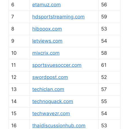
6
etamuz.com
56
7
hdsportstreaming.com
59
8
hibooox.com
53
9
letviews.com
54
10
mixcrix.com
58
11
sportsvuesoccer.com
61
12
swordpost.com
52
13
techiclan.com
57
14
technoquack.com
55
15
techwavezr.com
54
16
thaidiscussionhub.com
53