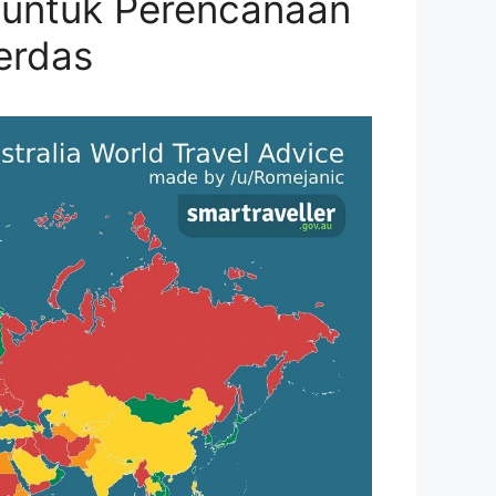
n untuk Perencanaan
erdas