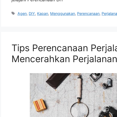
Tags
Agen
,
DIY
,
Kapan
,
Menggunakan
,
Perencanaan
,
Perjalan
Tips Perencanaan Perjal
Mencerahkan Perjalana