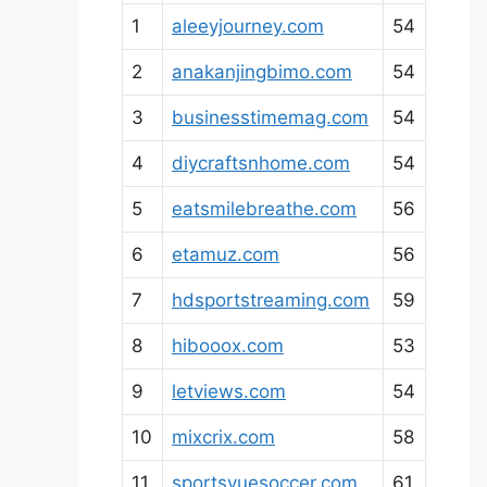
1
aleeyjourney.com
54
2
anakanjingbimo.com
54
3
businesstimemag.com
54
4
diycraftsnhome.com
54
5
eatsmilebreathe.com
56
6
etamuz.com
56
7
hdsportstreaming.com
59
8
hibooox.com
53
9
letviews.com
54
10
mixcrix.com
58
11
sportsvuesoccer.com
61