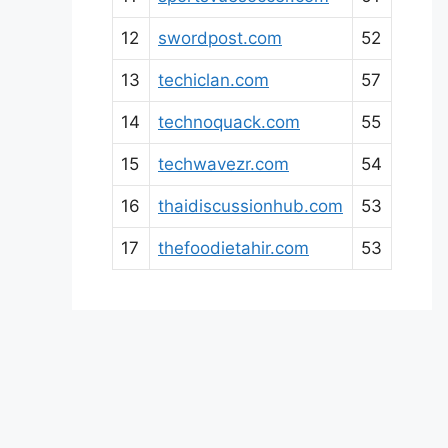
12
swordpost.com
52
13
techiclan.com
57
14
technoquack.com
55
15
techwavezr.com
54
16
thaidiscussionhub.com
53
17
thefoodietahir.com
53