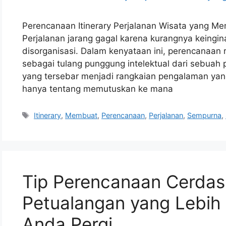
Perencanaan Itinerary Perjalanan Wisata yang M
Perjalanan jarang gagal karena kurangnya keingin
disorganisasi. Dalam kenyataan ini, perencanaan
sebagai tulang punggung intelektual dari sebuah
yang tersebar menjadi rangkaian pengalaman yang
hanya tentang memutuskan ke mana
Tags
Itinerary
,
Membuat
,
Perencanaan
,
Perjalanan
,
Sempurna
,
Tip Perencanaan Cerdas 
Petualangan yang Lebih 
Anda Pergi