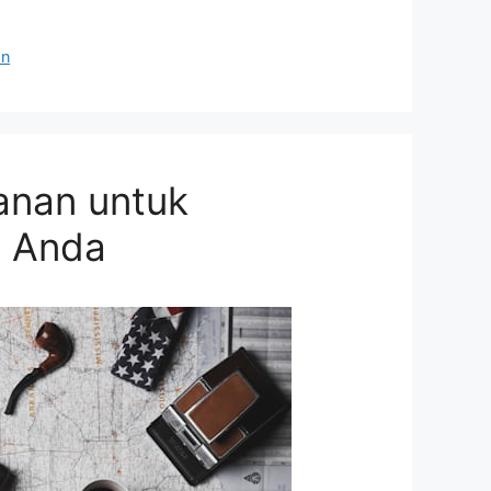
an
anan untuk
n Anda