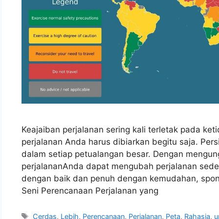
Keajaiban perjalanan sering kali terletak pada ke
perjalanan Anda harus dibiarkan begitu saja. Pe
dalam setiap petualangan besar. Dengan mengung
perjalananAnda dapat mengubah perjalanan sede
dengan baik dan penuh dengan kemudahan, spont
Seni Perencanaan Perjalanan yang
Tags
Cerdas
,
Lebih
,
Perencanaan
,
Perjalanan
,
Peta
,
Rahasia
,
u