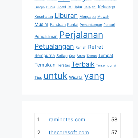
Ini
Keluarga
Hotel
Jalur
Jelajahi
Dingin
Dunia
Liburan
Kesehatan
Mengapa
Mewah
Musim
Panduan
Pantai
Pemandangan
Pencari
Perjalanan
Pengalaman
Petualangan
Retret
Ramah
Sempurna
Tempat
Setiap
Spa
Stres
Taman
Terbaik
Temukan
Teratas
Tersembunyi
untuk
yang
Wisata
Tips
1
raminotes.com
58
2
thecoresoft.com
57