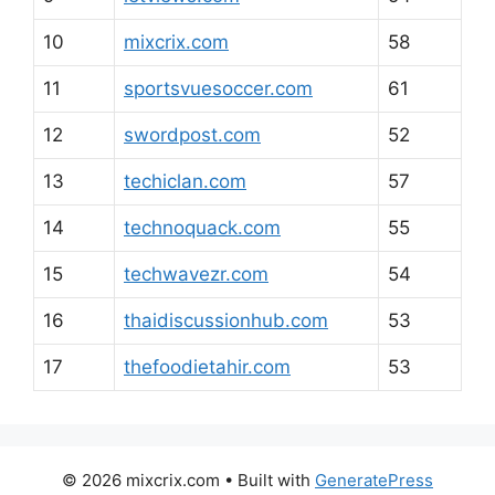
10
mixcrix.com
58
11
sportsvuesoccer.com
61
12
swordpost.com
52
13
techiclan.com
57
14
technoquack.com
55
15
techwavezr.com
54
16
thaidiscussionhub.com
53
17
thefoodietahir.com
53
© 2026 mixcrix.com
• Built with
GeneratePress