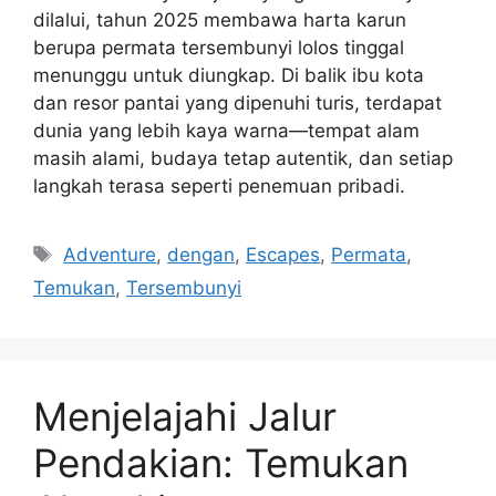
dilalui, tahun 2025 membawa harta karun
berupa permata tersembunyi lolos tinggal
menunggu untuk diungkap. Di balik ibu kota
dan resor pantai yang dipenuhi turis, terdapat
dunia yang lebih kaya warna—tempat alam
masih alami, budaya tetap autentik, dan setiap
langkah terasa seperti penemuan pribadi.
Tags
Adventure
,
dengan
,
Escapes
,
Permata
,
Temukan
,
Tersembunyi
Menjelajahi Jalur
Pendakian: Temukan