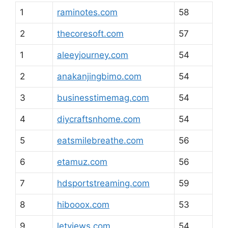
1
raminotes.com
58
2
thecoresoft.com
57
1
aleeyjourney.com
54
2
anakanjingbimo.com
54
3
businesstimemag.com
54
4
diycraftsnhome.com
54
5
eatsmilebreathe.com
56
6
etamuz.com
56
7
hdsportstreaming.com
59
8
hibooox.com
53
9
letviews.com
54