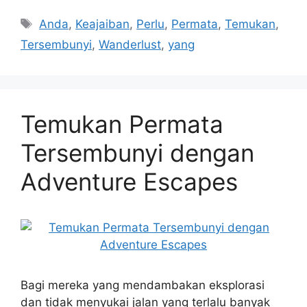
Tags
Anda
,
Keajaiban
,
Perlu
,
Permata
,
Temukan
,
Tersembunyi
,
Wanderlust
,
yang
Temukan Permata
Tersembunyi dengan
Adventure Escapes
Bagi mereka yang mendambakan eksplorasi
dan tidak menyukai jalan yang terlalu banyak