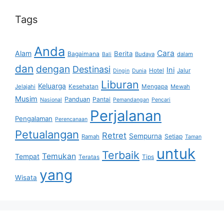
Tags
Anda
Cara
Alam
Berita
Bagaimana
Budaya
dalam
Bali
dan
dengan
Destinasi
Ini
Hotel
Jalur
Dingin
Dunia
Liburan
Keluarga
Jelajahi
Kesehatan
Mengapa
Mewah
Musim
Panduan
Pantai
Nasional
Pemandangan
Pencari
Perjalanan
Pengalaman
Perencanaan
Petualangan
Retret
Sempurna
Setiap
Ramah
Taman
untuk
Terbaik
Temukan
Tempat
Tips
Teratas
yang
Wisata