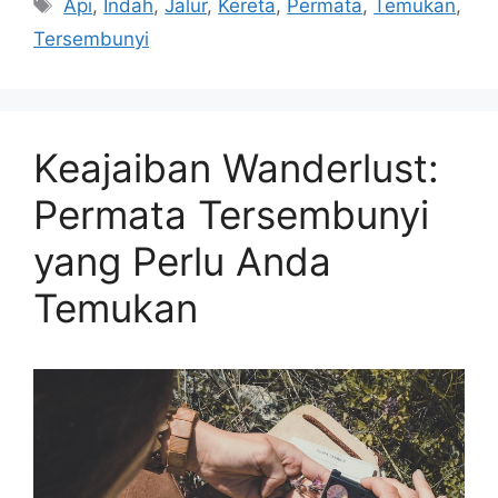
Tags
Api
,
Indah
,
Jalur
,
Kereta
,
Permata
,
Temukan
,
Tersembunyi
Keajaiban Wanderlust:
Permata Tersembunyi
yang Perlu Anda
Temukan