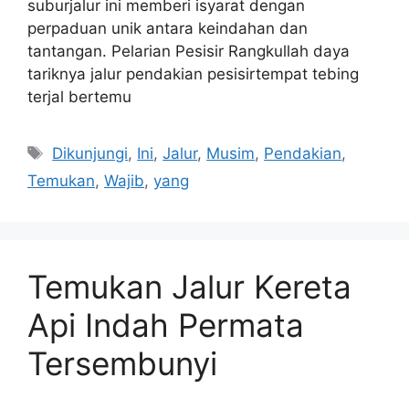
suburjalur ini memberi isyarat dengan
perpaduan unik antara keindahan dan
tantangan. Pelarian Pesisir Rangkullah daya
tariknya jalur pendakian pesisirtempat tebing
terjal bertemu
Tags
Dikunjungi
,
Ini
,
Jalur
,
Musim
,
Pendakian
,
Temukan
,
Wajib
,
yang
Temukan Jalur Kereta
Api Indah Permata
Tersembunyi