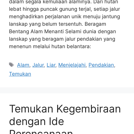
dalam segala kemuliaan alaminya. Dari hutan
lebat hingga puncak gunung terjal, setiap jalur
menghadirkan perjalanan unik menuju jantung
lanskap yang belum tersentuh. Beragam
Bentang Alam Menanti Selami dunia dengan
lanskap yang beragam jalur pendakian yang
menenun melalui hutan belantara:
Tags
Alam
,
Jalur
,
Liar
,
Menjelajahi
,
Pendakian
,
Temukan
Temukan Kegembiraan
dengan Ide
Perencanaan