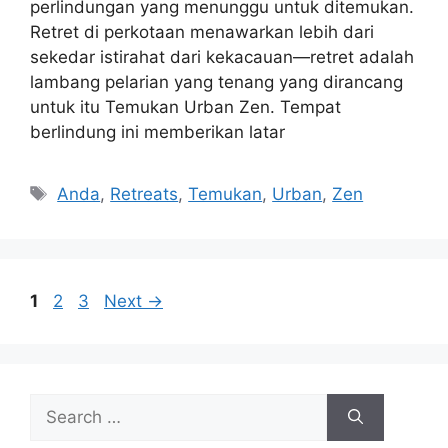
perlindungan yang menunggu untuk ditemukan.
Retret di perkotaan menawarkan lebih dari
sekedar istirahat dari kekacauan—retret adalah
lambang pelarian yang tenang yang dirancang
untuk itu Temukan Urban Zen. Tempat
berlindung ini memberikan latar
Tags
Anda
,
Retreats
,
Temukan
,
Urban
,
Zen
Page
Page
Page
1
2
3
Next
→
Search
for: