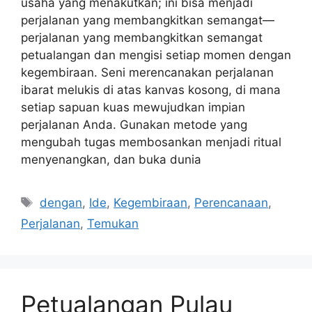
usaha yang menakutkan; ini bisa menjadi
perjalanan yang membangkitkan semangat—
perjalanan yang membangkitkan semangat
petualangan dan mengisi setiap momen dengan
kegembiraan. Seni merencanakan perjalanan
ibarat melukis di atas kanvas kosong, di mana
setiap sapuan kuas mewujudkan impian
perjalanan Anda. Gunakan metode yang
mengubah tugas membosankan menjadi ritual
menyenangkan, dan buka dunia
Tags
dengan
,
Ide
,
Kegembiraan
,
Perencanaan
,
Perjalanan
,
Temukan
Petualangan Pulau