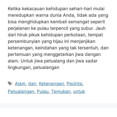
Ketika kekacauan kehidupan sehari-hari mulai
meredupkan warna dunia Anda, tidak ada yang
bisa menghidupkan kembali semangat seperti
perjalanan ke pulau terpencil yang subur. Jauh
dari hiruk pikuk kehidupan perkotaan, tempat
persembunyian yang hijau ini menjanjikan
ketenangan, keindahan yang tak tersentuh, dan
pertemuan yang menggetarkan jiwa dengan
alam. Untuk jiwa petualang dan jiwa sadar
lingkungan, petualangan
Tags
Alam
,
dan
,
Ketenangan
,
Pecinta
,
Petualangan
,
Pulau
,
Temukan
,
untuk