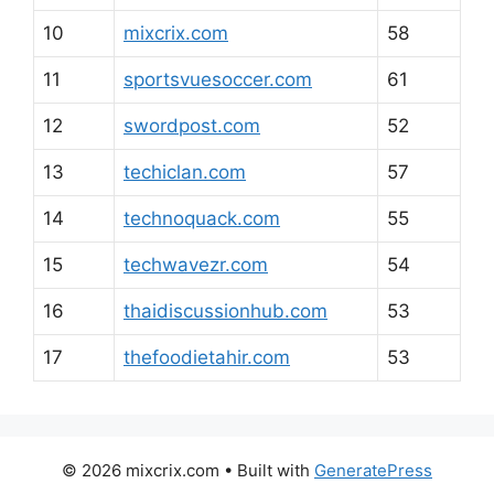
10
mixcrix.com
58
11
sportsvuesoccer.com
61
12
swordpost.com
52
13
techiclan.com
57
14
technoquack.com
55
15
techwavezr.com
54
16
thaidiscussionhub.com
53
17
thefoodietahir.com
53
© 2026 mixcrix.com
• Built with
GeneratePress