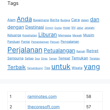
Tags
Anda
dan
Cara
Alam
Berita
Bagaimana
Budaya
dalam
dengan
Destinasi
Ini
Hotel
Jalur
Jelajahi
Dingin
Dunia
Liburan
Musim
Keluarga
Kesehatan
Mengapa
Mewah
Pengalaman
Panduan
Pantai
Pemandangan
Pencari
Perjalanan
Petualangan
Retret
Ramah
Temukan
Sempurna
Tempat
Setiap
Teratas
Spa
Stres
Taman
untuk
yang
Terbaik
Wisata
Tips
Tersembunyi
1
raminotes.com
58
2
thecoresoft.com
57