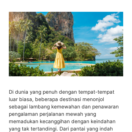
Di dunia yang penuh dengan tempat-tempat
luar biasa, beberapa destinasi menonjol
sebagai lambang kemewahan dan penawaran
pengalaman perjalanan mewah yang
memadukan kecanggihan dengan keindahan
yang tak tertandingi. Dari pantai yang indah