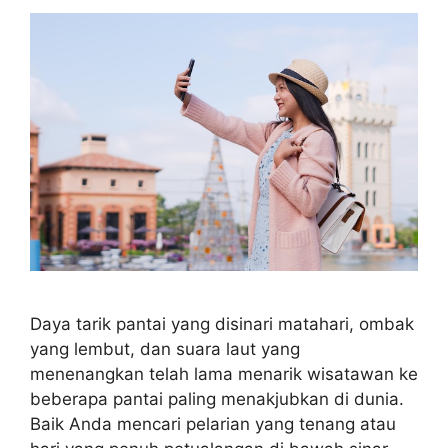
Daya tarik pantai yang disinari matahari, ombak
yang lembut, dan suara laut yang
menenangkan telah lama menarik wisatawan ke
beberapa pantai paling menakjubkan di dunia.
Baik Anda mencari pelarian yang tenang atau