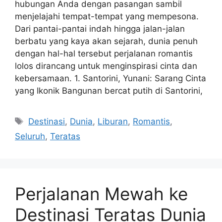
hubungan Anda dengan pasangan sambil
menjelajahi tempat-tempat yang mempesona.
Dari pantai-pantai indah hingga jalan-jalan
berbatu yang kaya akan sejarah, dunia penuh
dengan hal-hal tersebut perjalanan romantis
lolos dirancang untuk menginspirasi cinta dan
kebersamaan. 1. Santorini, Yunani: Sarang Cinta
yang Ikonik Bangunan bercat putih di Santorini,
Tags
Destinasi
,
Dunia
,
Liburan
,
Romantis
,
Seluruh
,
Teratas
Perjalanan Mewah ke
Destinasi Teratas Dunia