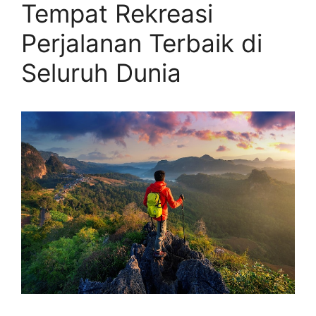
Tempat Rekreasi
Perjalanan Terbaik di
Seluruh Dunia