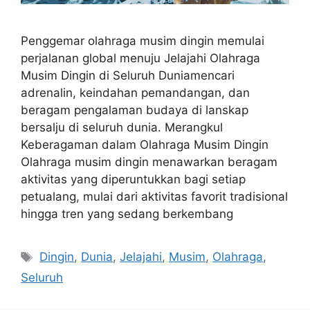
Penggemar olahraga musim dingin memulai
perjalanan global menuju Jelajahi Olahraga
Musim Dingin di Seluruh Duniamencari
adrenalin, keindahan pemandangan, dan
beragam pengalaman budaya di lanskap
bersalju di seluruh dunia. Merangkul
Keberagaman dalam Olahraga Musim Dingin
Olahraga musim dingin menawarkan beragam
aktivitas yang diperuntukkan bagi setiap
petualang, mulai dari aktivitas favorit tradisional
hingga tren yang sedang berkembang
Tags
Dingin
,
Dunia
,
Jelajahi
,
Musim
,
Olahraga
,
Seluruh