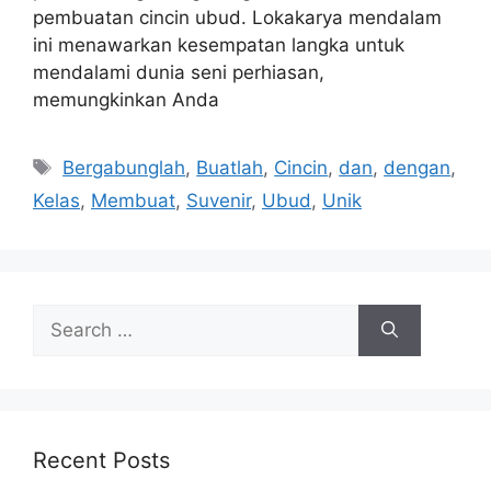
pembuatan cincin ubud. Lokakarya mendalam
ini menawarkan kesempatan langka untuk
mendalami dunia seni perhiasan,
memungkinkan Anda
Tags
Bergabunglah
,
Buatlah
,
Cincin
,
dan
,
dengan
,
Kelas
,
Membuat
,
Suvenir
,
Ubud
,
Unik
Search
for:
Recent Posts