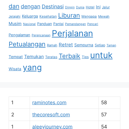
dan
dengan
Destinasi
Ini
Hotel
Jalur
Dingin
Dunia
Liburan
Keluarga
Jelajahi
Kesehatan
Mengapa
Mewah
Musim
Panduan
Pantai
Nasional
Pemandangan
Pencari
Perjalanan
Pengalaman
Perencanaan
Petualangan
Retret
Sempurna
Setiap
Ramah
Taman
untuk
Terbaik
Temukan
Tempat
Tips
Teratas
yang
Wisata
1
raminotes.com
58
2
thecoresoft.com
57
1
aleeyjourney.com
54