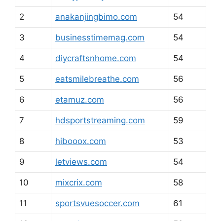
2
anakanjingbimo.com
54
3
businesstimemag.com
54
4
diycraftsnhome.com
54
5
eatsmilebreathe.com
56
6
etamuz.com
56
7
hdsportstreaming.com
59
8
hibooox.com
53
9
letviews.com
54
10
mixcrix.com
58
11
sportsvuesoccer.com
61