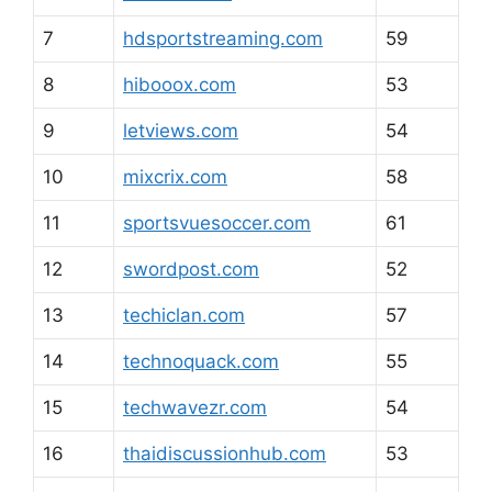
7
hdsportstreaming.com
59
8
hibooox.com
53
9
letviews.com
54
10
mixcrix.com
58
11
sportsvuesoccer.com
61
12
swordpost.com
52
13
techiclan.com
57
14
technoquack.com
55
15
techwavezr.com
54
16
thaidiscussionhub.com
53