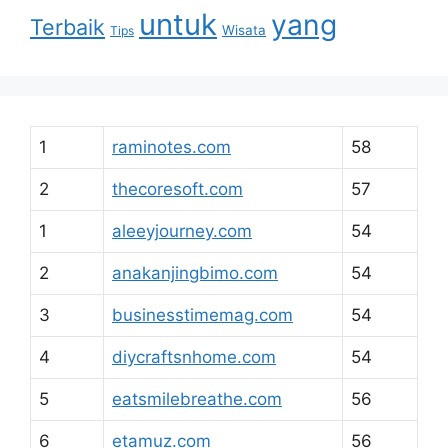
untuk
yang
Terbaik
Wisata
Tips
1
raminotes.com
58
2
thecoresoft.com
57
1
aleeyjourney.com
54
2
anakanjingbimo.com
54
3
businesstimemag.com
54
4
diycraftsnhome.com
54
5
eatsmilebreathe.com
56
6
etamuz.com
56