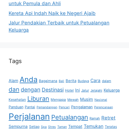
untuk Pemula dan Ahli
Kereta Api Indah Naik ke Negeri Ajaib
Jalur Pendakian Terbaik untuk Petualangan
Keluarga
Tags
Anda
Cara
Alam
Berita
Bagaimana
Budaya
dalam
Bali
dan
dengan
Destinasi
Ini
Keluarga
Hotel
Jalur
Jelajahi
Liburan
Musim
Kesehatan
Mengapa
Mewah
Nasional
Pengalaman
Panduan
Pantai
Pemandangan
Pencari
Perencanaan
Perjalanan
Petualangan
Retret
Ramah
Temukan
Sempurna
Tempat
Setiap
Teratas
Spa
Stres
Taman