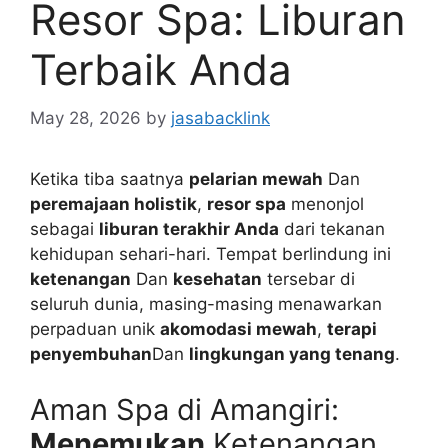
Resor Spa: Liburan
Terbaik Anda
May 28, 2026
by
jasabacklink
Ketika tiba saatnya
pelarian mewah
Dan
peremajaan holistik
,
resor spa
menonjol
sebagai
liburan terakhir Anda
dari tekanan
kehidupan sehari-hari. Tempat berlindung ini
ketenangan
Dan
kesehatan
tersebar di
seluruh dunia, masing-masing menawarkan
perpaduan unik
akomodasi mewah
,
terapi
penyembuhan
Dan
lingkungan yang tenang
.
Aman Spa di Amangiri:
Menemukan
Ketenangan