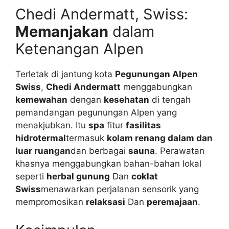
Chedi Andermatt, Swiss:
Memanjakan
dalam
Ketenangan Alpen
Terletak di jantung kota
Pegunungan Alpen
Swiss
,
Chedi Andermatt
menggabungkan
kemewahan
dengan
kesehatan
di tengah
pemandangan pegunungan Alpen yang
menakjubkan. Itu
spa
fitur
fasilitas
hidrotermal
termasuk
kolam renang dalam dan
luar ruangan
dan berbagai
sauna
. Perawatan
khasnya menggabungkan bahan-bahan lokal
seperti
herbal gunung
Dan
coklat
Swiss
menawarkan perjalanan sensorik yang
mempromosikan
relaksasi
Dan
peremajaan
.