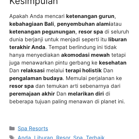
Kesimpulan
Apakah Anda mencari
ketenangan gurun
,
kebahagiaan Bali
,
penyembuhan alami
atau
ketenangan pegunungan
,
resor spa
di seluruh
dunia berjanji untuk menjadi seperti itu
liburan
terakhir Anda
. Tempat berlindung ini tidak
hanya menyediakan
akomodasi mewah
tetapi
juga menawarkan pintu gerbang ke
kesehatan
Dan
relaksasi
melalui
terapi holistik
Dan
pengalaman budaya
. Memulai perjalanan ke
resor spa
dan temukan arti sebenarnya dari
peremajaan akhir
Dan
melarikan diri
di
beberapa tujuan paling menawan di planet ini.
Navigasi
Categories
Spa Resorts
pos
Tags
Anda
,
Liburan
,
Resor
,
Spa
,
Terbaik