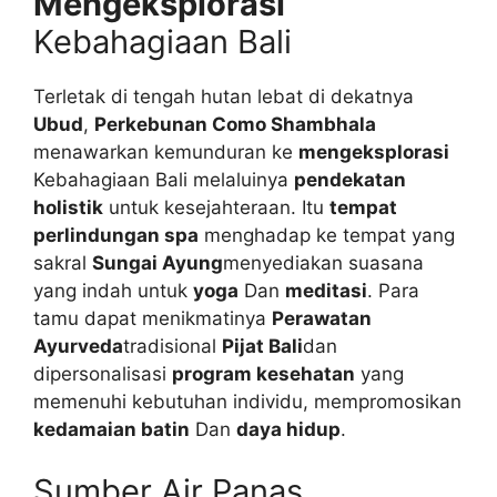
Mengeksplorasi
Kebahagiaan Bali
Terletak di tengah hutan lebat di dekatnya
Ubud
,
Perkebunan Como Shambhala
menawarkan kemunduran ke
mengeksplorasi
Kebahagiaan Bali melaluinya
pendekatan
holistik
untuk kesejahteraan. Itu
tempat
perlindungan spa
menghadap ke tempat yang
sakral
Sungai Ayung
menyediakan suasana
yang indah untuk
yoga
Dan
meditasi
. Para
tamu dapat menikmatinya
Perawatan
Ayurveda
tradisional
Pijat Bali
dan
dipersonalisasi
program kesehatan
yang
memenuhi kebutuhan individu, mempromosikan
kedamaian batin
Dan
daya hidup
.
Sumber Air Panas