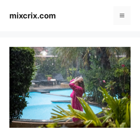
Skip
to
mixcrix.com
Menu
content