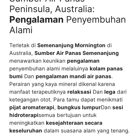
Peninsula, Australia:
Pengalaman
Penyembuhan
Alami
Terletak di
Semenanjung Mornington
di
Australia,
Sumber Air Panas Semenanjung
menawarkan keunikan
pengalaman
penyembuhan alami melaluinya
kolam panas
bumi
Dan
pengalaman mandi air panas
.
Perairan yang kaya mineral dikenal karena
manfaat terapeutiknya
relaksasi
Dan
lega
dari
ketegangan otot. Para tamu dapat menikmati
pijat aromaterapi
,
bungkus lumpur
Dan
sesi
hidroterapi
semua bertujuan untuk
meningkatkan
kesejahteraan secara
keseluruhan
dalam suasana alam yang tenang.