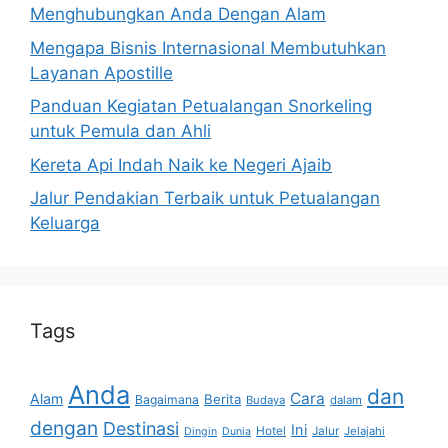
Menghubungkan Anda Dengan Alam
Mengapa Bisnis Internasional Membutuhkan
Layanan Apostille
Panduan Kegiatan Petualangan Snorkeling
untuk Pemula dan Ahli
Kereta Api Indah Naik ke Negeri Ajaib
Jalur Pendakian Terbaik untuk Petualangan
Keluarga
Tags
Anda
dan
Cara
Alam
Berita
Bagaimana
Budaya
dalam
dengan
Destinasi
Ini
Hotel
Jalur
Jelajahi
Dingin
Dunia