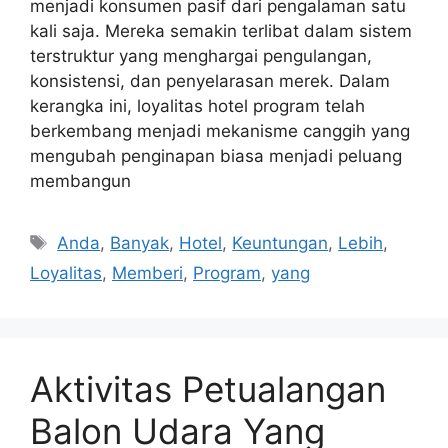
menjadi konsumen pasif dari pengalaman satu
kali saja. Mereka semakin terlibat dalam sistem
terstruktur yang menghargai pengulangan,
konsistensi, dan penyelarasan merek. Dalam
kerangka ini, loyalitas hotel program telah
berkembang menjadi mekanisme canggih yang
mengubah penginapan biasa menjadi peluang
membangun
Tags
Anda
,
Banyak
,
Hotel
,
Keuntungan
,
Lebih
,
Loyalitas
,
Memberi
,
Program
,
yang
Aktivitas Petualangan
Balon Udara Yang