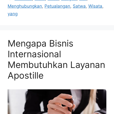
Menghubungkan
,
Petualangan
,
Satwa
,
Wisata
,
yang
Mengapa Bisnis
Internasional
Membutuhkan Layanan
Apostille