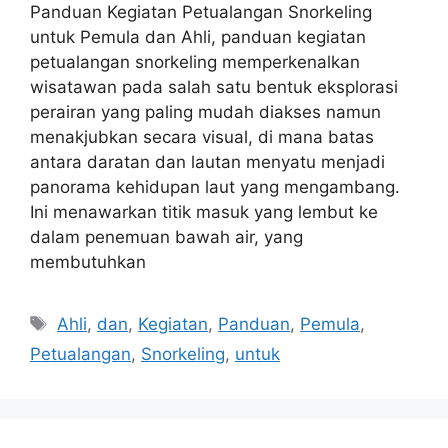
Panduan Kegiatan Petualangan Snorkeling
untuk Pemula dan Ahli, panduan kegiatan
petualangan snorkeling memperkenalkan
wisatawan pada salah satu bentuk eksplorasi
perairan yang paling mudah diakses namun
menakjubkan secara visual, di mana batas
antara daratan dan lautan menyatu menjadi
panorama kehidupan laut yang mengambang.
Ini menawarkan titik masuk yang lembut ke
dalam penemuan bawah air, yang
membutuhkan
Tags
Ahli
,
dan
,
Kegiatan
,
Panduan
,
Pemula
,
Petualangan
,
Snorkeling
,
untuk