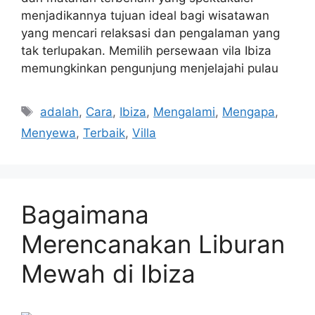
menjadikannya tujuan ideal bagi wisatawan
yang mencari relaksasi dan pengalaman yang
tak terlupakan. Memilih persewaan vila Ibiza
memungkinkan pengunjung menjelajahi pulau
Tags
adalah
,
Cara
,
Ibiza
,
Mengalami
,
Mengapa
,
Menyewa
,
Terbaik
,
Villa
Bagaimana
Merencanakan Liburan
Mewah di Ibiza