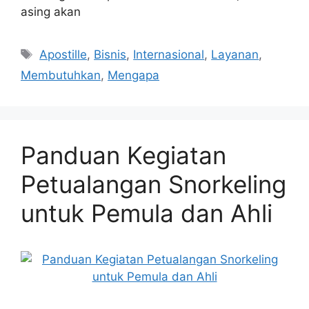
asing akan
Tags
Apostille
,
Bisnis
,
Internasional
,
Layanan
,
Membutuhkan
,
Mengapa
Panduan Kegiatan
Petualangan Snorkeling
untuk Pemula dan Ahli