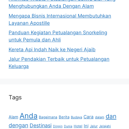
Menghubungkan Anda Dengan Alam
Mengapa Bisnis Internasional Membutuhkan
Layanan Apostille
Panduan Kegiatan Petualangan Snorkeling
untuk Pemula dan Ahli
Kereta Api Indah Naik ke Negeri Ajaib
Jalur Pendakian Terbaik untuk Petualangan
Keluarga
Tags
Anda
dan
Cara
Alam
Berita
Bagaimana
Budaya
dalam
dengan
Destinasi
Ini
Hotel
Jalur
Jelajahi
Dingin
Dunia