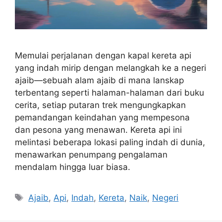
Memulai perjalanan dengan kapal kereta api
yang indah mirip dengan melangkah ke a negeri
ajaib—sebuah alam ajaib di mana lanskap
terbentang seperti halaman-halaman dari buku
cerita, setiap putaran trek mengungkapkan
pemandangan keindahan yang mempesona
dan pesona yang menawan. Kereta api ini
melintasi beberapa lokasi paling indah di dunia,
menawarkan penumpang pengalaman
mendalam hingga luar biasa.
Tags
Ajaib
,
Api
,
Indah
,
Kereta
,
Naik
,
Negeri