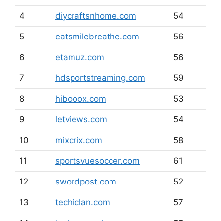
4
diycraftsnhome.com
54
5
eatsmilebreathe.com
56
6
etamuz.com
56
7
hdsportstreaming.com
59
8
hibooox.com
53
9
letviews.com
54
10
mixcrix.com
58
11
sportsvuesoccer.com
61
12
swordpost.com
52
13
techiclan.com
57