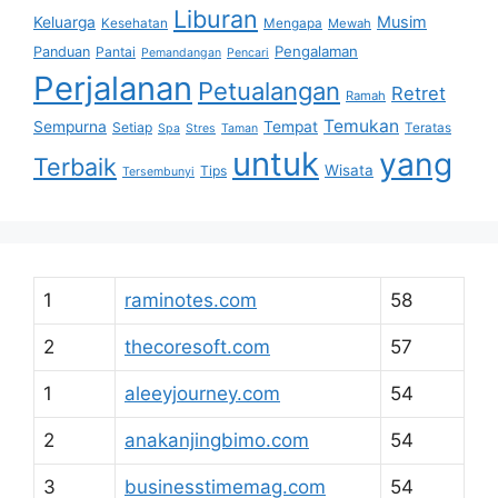
Liburan
Musim
Keluarga
Kesehatan
Mengapa
Mewah
Pengalaman
Panduan
Pantai
Pemandangan
Pencari
Perjalanan
Petualangan
Retret
Ramah
Temukan
Sempurna
Tempat
Setiap
Teratas
Spa
Stres
Taman
untuk
yang
Terbaik
Wisata
Tips
Tersembunyi
1
raminotes.com
58
2
thecoresoft.com
57
1
aleeyjourney.com
54
2
anakanjingbimo.com
54
3
businesstimemag.com
54