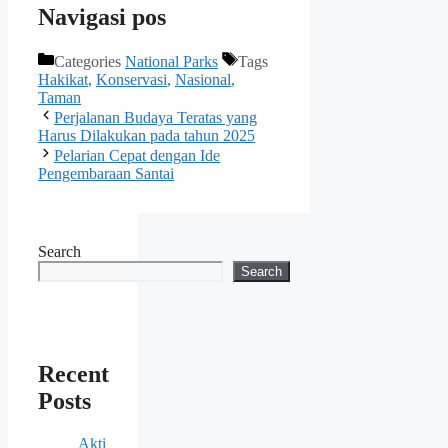
Navigasi pos
Categories
National Parks
Tags
Hakikat
,
Konservasi
,
Nasional
,
Taman
Perjalanan Budaya Teratas yang
Harus Dilakukan pada tahun 2025
Pelarian Cepat dengan Ide
Pengembaraan Santai
Search
Search
Recent
Posts
Akti