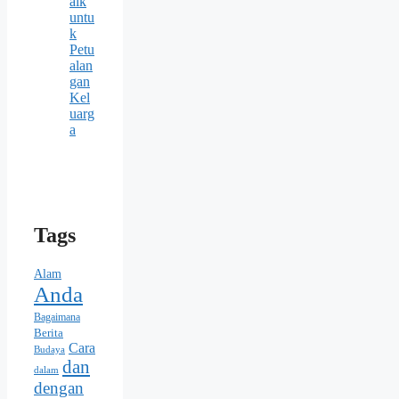
aik
untu
k
Petu
alan
gan
Kel
uarg
a
Tags
Alam
Anda
Bagaimana
Berita
Cara
Budaya
dan
dalam
dengan