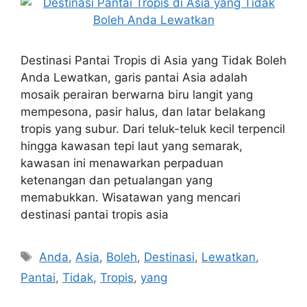
Destinasi Pantai Tropis di Asia yang Tidak Boleh
Anda Lewatkan, garis pantai Asia adalah
mosaik perairan berwarna biru langit yang
mempesona, pasir halus, dan latar belakang
tropis yang subur. Dari teluk-teluk kecil terpencil
hingga kawasan tepi laut yang semarak,
kawasan ini menawarkan perpaduan
ketenangan dan petualangan yang
memabukkan. Wisatawan yang mencari
destinasi pantai tropis asia
Tags
Anda
,
Asia
,
Boleh
,
Destinasi
,
Lewatkan
,
Pantai
,
Tidak
,
Tropis
,
yang