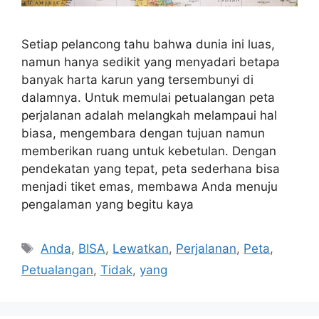
Setiap pelancong tahu bahwa dunia ini luas,
namun hanya sedikit yang menyadari betapa
banyak harta karun yang tersembunyi di
dalamnya. Untuk memulai petualangan peta
perjalanan adalah melangkah melampaui hal
biasa, mengembara dengan tujuan namun
memberikan ruang untuk kebetulan. Dengan
pendekatan yang tepat, peta sederhana bisa
menjadi tiket emas, membawa Anda menuju
pengalaman yang begitu kaya
Tags
Anda
,
BISA
,
Lewatkan
,
Perjalanan
,
Peta
,
Petualangan
,
Tidak
,
yang