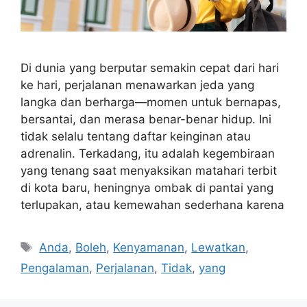
Di dunia yang berputar semakin cepat dari hari
ke hari, perjalanan menawarkan jeda yang
langka dan berharga—momen untuk bernapas,
bersantai, dan merasa benar-benar hidup. Ini
tidak selalu tentang daftar keinginan atau
adrenalin. Terkadang, itu adalah kegembiraan
yang tenang saat menyaksikan matahari terbit
di kota baru, heningnya ombak di pantai yang
terlupakan, atau kemewahan sederhana karena
Tags
Anda
,
Boleh
,
Kenyamanan
,
Lewatkan
,
Pengalaman
,
Perjalanan
,
Tidak
,
yang