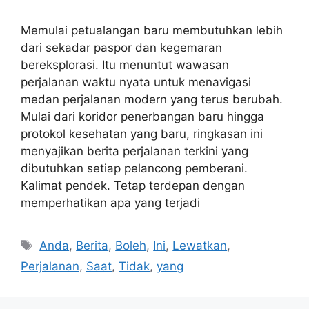
Memulai petualangan baru membutuhkan lebih
dari sekadar paspor dan kegemaran
bereksplorasi. Itu menuntut wawasan
perjalanan waktu nyata untuk menavigasi
medan perjalanan modern yang terus berubah.
Mulai dari koridor penerbangan baru hingga
protokol kesehatan yang baru, ringkasan ini
menyajikan berita perjalanan terkini yang
dibutuhkan setiap pelancong pemberani.
Kalimat pendek. Tetap terdepan dengan
memperhatikan apa yang terjadi
Tags
Anda
,
Berita
,
Boleh
,
Ini
,
Lewatkan
,
Perjalanan
,
Saat
,
Tidak
,
yang