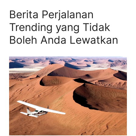
Berita Perjalanan
Trending yang Tidak
Boleh Anda Lewatkan