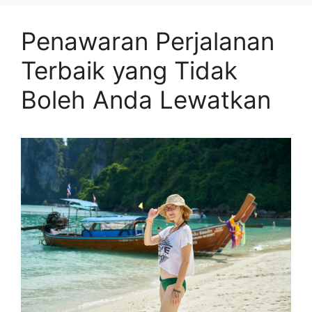
Penawaran Perjalanan
Terbaik yang Tidak
Boleh Anda Lewatkan