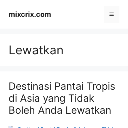
Skip
to
mixcrix.com
Menu
content
Lewatkan
Destinasi Pantai Tropis
di Asia yang Tidak
Boleh Anda Lewatkan