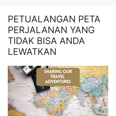
PETUALANGAN PETA
PERJALANAN YANG
TIDAK BISA ANDA
LEWATKAN