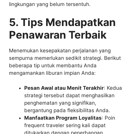
lingkungan yang belum tersentuh.
5. Tips Mendapatkan
Penawaran Terbaik
Menemukan kesepakatan perjalanan yang
sempurna memerlukan sedikit strategi. Berikut
beberapa tip untuk membantu Anda
mengamankan liburan impian Anda:
Pesan Awal atau Menit Terakhir
: Kedua
strategi tersebut dapat menghasilkan
penghematan yang signifikan,
bergantung pada fleksibilitas Anda.
Manfaatkan Program Loyalitas
: Poin
frequent traveler sering kali dapat
ditukarkan dengan penerbangan,