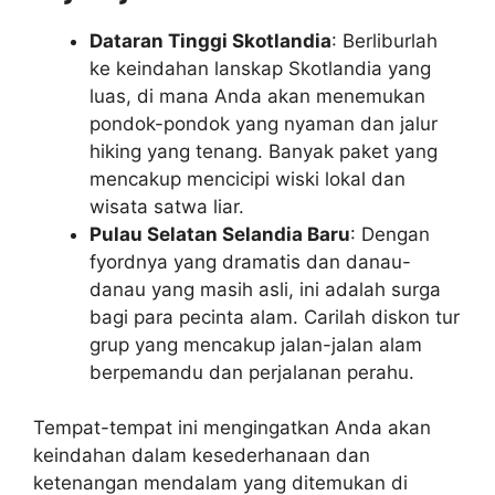
Dataran Tinggi Skotlandia
: Berliburlah
ke keindahan lanskap Skotlandia yang
luas, di mana Anda akan menemukan
pondok-pondok yang nyaman dan jalur
hiking yang tenang. Banyak paket yang
mencakup mencicipi wiski lokal dan
wisata satwa liar.
Pulau Selatan Selandia Baru
: Dengan
fyordnya yang dramatis dan danau-
danau yang masih asli, ini adalah surga
bagi para pecinta alam. Carilah diskon tur
grup yang mencakup jalan-jalan alam
berpemandu dan perjalanan perahu.
Tempat-tempat ini mengingatkan Anda akan
keindahan dalam kesederhanaan dan
ketenangan mendalam yang ditemukan di