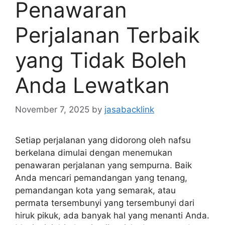
Penawaran
Perjalanan Terbaik
yang Tidak Boleh
Anda Lewatkan
November 7, 2025
by
jasabacklink
Setiap perjalanan yang didorong oleh nafsu
berkelana dimulai dengan menemukan
penawaran perjalanan yang sempurna. Baik
Anda mencari pemandangan yang tenang,
pemandangan kota yang semarak, atau
permata tersembunyi yang tersembunyi dari
hiruk pikuk, ada banyak hal yang menanti Anda.