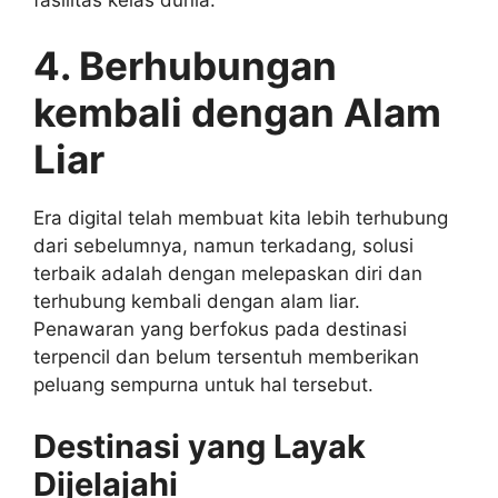
4. Berhubungan
kembali dengan Alam
Liar
Era digital telah membuat kita lebih terhubung
dari sebelumnya, namun terkadang, solusi
terbaik adalah dengan melepaskan diri dan
terhubung kembali dengan alam liar.
Penawaran yang berfokus pada destinasi
terpencil dan belum tersentuh memberikan
peluang sempurna untuk hal tersebut.
Destinasi yang Layak
Dijelajahi