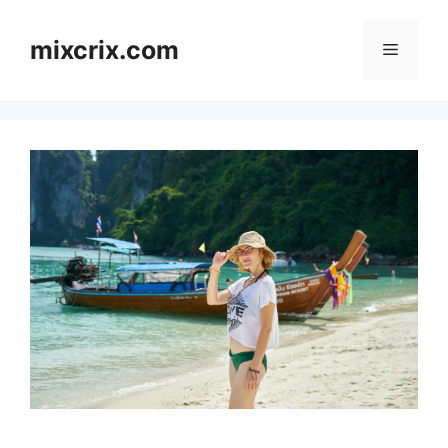
Skip
to
mixcrix.com
Menu
content