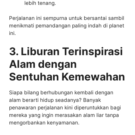
lebih tenang.
Perjalanan ini sempurna untuk bersantai sambil
menikmati pemandangan paling indah di planet
ini.
3. Liburan Terinspirasi
Alam dengan
Sentuhan Kemewahan
Siapa bilang berhubungan kembali dengan
alam berarti hidup seadanya? Banyak
penawaran perjalanan kini diperuntukkan bagi
mereka yang ingin merasakan alam liar tanpa
mengorbankan kenyamanan.