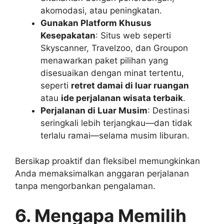
akomodasi, atau peningkatan.
Gunakan Platform Khusus
Kesepakatan
: Situs web seperti
Skyscanner, Travelzoo, dan Groupon
menawarkan paket pilihan yang
disesuaikan dengan minat tertentu,
seperti
retret damai di luar ruangan
atau
ide perjalanan wisata terbaik
.
Perjalanan di Luar Musim
: Destinasi
seringkali lebih terjangkau—dan tidak
terlalu ramai—selama musim liburan.
Bersikap proaktif dan fleksibel memungkinkan
Anda memaksimalkan anggaran perjalanan
tanpa mengorbankan pengalaman.
6. Mengapa Memilih