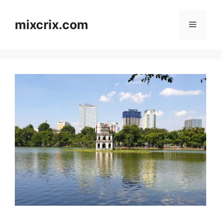
Skip
to
mixcrix.com
Menu
content