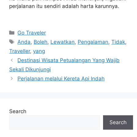
perjalanan itu sendiri adalah harta karunnya.
Navigasi
Categories
Go Traveler
pos
Tags
Anda
,
Boleh
,
Lewatkan
,
Pengalaman
,
Tidak
,
Traveller
,
yang
Destinasi Wisata Petualangan Yang Wajib
Sekali Dikunjungi
Perjalanan melalui Kereta Api Indah
Search
Search