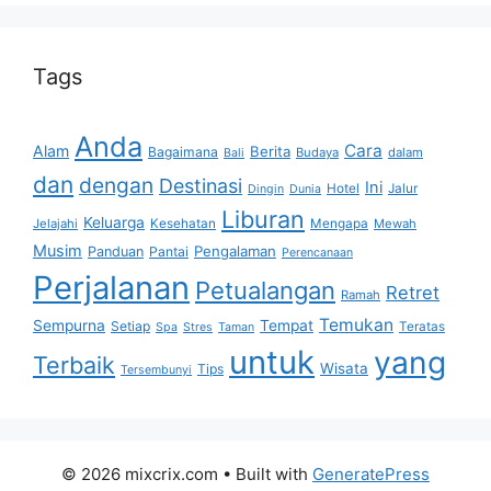
Tags
Anda
Cara
Alam
Berita
Bagaimana
Budaya
dalam
Bali
dan
dengan
Destinasi
Ini
Hotel
Jalur
Dingin
Dunia
Liburan
Keluarga
Jelajahi
Kesehatan
Mengapa
Mewah
Musim
Pengalaman
Panduan
Pantai
Perencanaan
Perjalanan
Petualangan
Retret
Ramah
Temukan
Sempurna
Tempat
Setiap
Teratas
Spa
Stres
Taman
untuk
yang
Terbaik
Wisata
Tips
Tersembunyi
© 2026 mixcrix.com
• Built with
GeneratePress