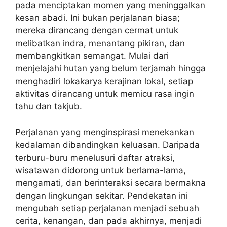
pada menciptakan momen yang meninggalkan
kesan abadi. Ini bukan perjalanan biasa;
mereka dirancang dengan cermat untuk
melibatkan indra, menantang pikiran, dan
membangkitkan semangat. Mulai dari
menjelajahi hutan yang belum terjamah hingga
menghadiri lokakarya kerajinan lokal, setiap
aktivitas dirancang untuk memicu rasa ingin
tahu dan takjub.
Perjalanan yang menginspirasi menekankan
kedalaman dibandingkan keluasan. Daripada
terburu-buru menelusuri daftar atraksi,
wisatawan didorong untuk berlama-lama,
mengamati, dan berinteraksi secara bermakna
dengan lingkungan sekitar. Pendekatan ini
mengubah setiap perjalanan menjadi sebuah
cerita, kenangan, dan pada akhirnya, menjadi