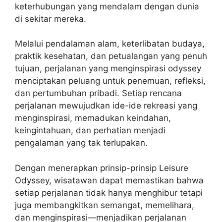
keterhubungan yang mendalam dengan dunia
di sekitar mereka.
Melalui pendalaman alam, keterlibatan budaya,
praktik kesehatan, dan petualangan yang penuh
tujuan, perjalanan yang menginspirasi odyssey
menciptakan peluang untuk penemuan, refleksi,
dan pertumbuhan pribadi. Setiap rencana
perjalanan mewujudkan ide-ide rekreasi yang
menginspirasi, memadukan keindahan,
keingintahuan, dan perhatian menjadi
pengalaman yang tak terlupakan.
Dengan menerapkan prinsip-prinsip Leisure
Odyssey, wisatawan dapat memastikan bahwa
setiap perjalanan tidak hanya menghibur tetapi
juga membangkitkan semangat, memelihara,
dan menginspirasi—menjadikan perjalanan