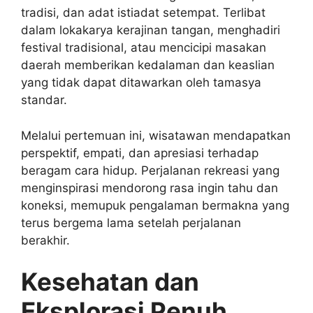
tradisi, dan adat istiadat setempat. Terlibat
dalam lokakarya kerajinan tangan, menghadiri
festival tradisional, atau mencicipi masakan
daerah memberikan kedalaman dan keaslian
yang tidak dapat ditawarkan oleh tamasya
standar.
Melalui pertemuan ini, wisatawan mendapatkan
perspektif, empati, dan apresiasi terhadap
beragam cara hidup. Perjalanan rekreasi yang
menginspirasi mendorong rasa ingin tahu dan
koneksi, memupuk pengalaman bermakna yang
terus bergema lama setelah perjalanan
berakhir.
Kesehatan dan
Eksplorasi Penuh