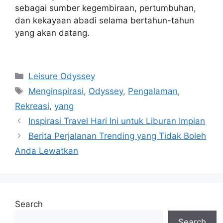
sebagai sumber kegembiraan, pertumbuhan,
dan kekayaan abadi selama bertahun-tahun
yang akan datang.
Navigasi
Categories
Leisure Odyssey
pos
Tags
Menginspirasi
,
Odyssey
,
Pengalaman
,
Rekreasi
,
yang
Inspirasi Travel Hari Ini untuk Liburan Impian
Berita Perjalanan Trending yang Tidak Boleh
Anda Lewatkan
Search
Search