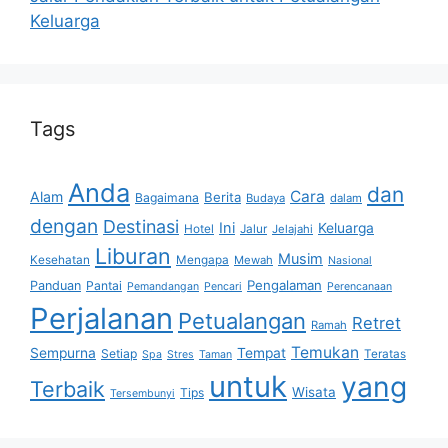
Keluarga
Tags
Anda
dan
Cara
Alam
Berita
Bagaimana
Budaya
dalam
dengan
Destinasi
Ini
Keluarga
Hotel
Jalur
Jelajahi
Liburan
Musim
Kesehatan
Mengapa
Mewah
Nasional
Pengalaman
Panduan
Pantai
Pemandangan
Pencari
Perencanaan
Perjalanan
Petualangan
Retret
Ramah
Temukan
Sempurna
Tempat
Setiap
Teratas
Spa
Stres
Taman
untuk
yang
Terbaik
Wisata
Tips
Tersembunyi