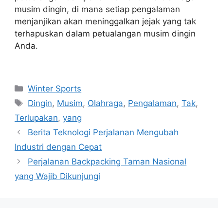
musim dingin, di mana setiap pengalaman
menjanjikan akan meninggalkan jejak yang tak
terhapuskan dalam petualangan musim dingin
Anda.
Navigasi
Categories
Winter Sports
pos
Tags
Dingin
,
Musim
,
Olahraga
,
Pengalaman
,
Tak
,
Terlupakan
,
yang
Berita Teknologi Perjalanan Mengubah
Industri dengan Cepat
Perjalanan Backpacking Taman Nasional
yang Wajib Dikunjungi