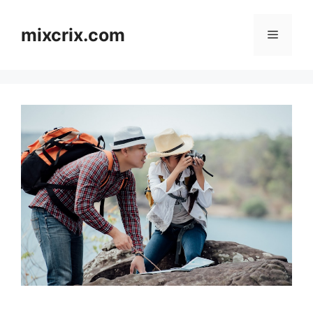
Skip
to
mixcrix.com
Menu
content