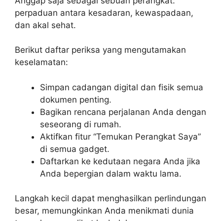
Anggap saja sebagai sebuah perangkat:
perpaduan antara kesadaran, kewaspadaan,
dan akal sehat.
Berikut daftar periksa yang mengutamakan
keselamatan:
Simpan cadangan digital dan fisik semua
dokumen penting.
Bagikan rencana perjalanan Anda dengan
seseorang di rumah.
Aktifkan fitur “Temukan Perangkat Saya”
di semua gadget.
Daftarkan ke kedutaan negara Anda jika
Anda bepergian dalam waktu lama.
Langkah kecil dapat menghasilkan perlindungan
besar, memungkinkan Anda menikmati dunia