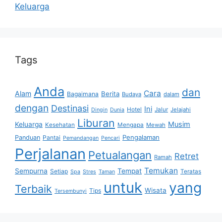
Keluarga
Tags
Anda
dan
Cara
Alam
Berita
Bagaimana
Budaya
dalam
dengan
Destinasi
Ini
Hotel
Jalur
Jelajahi
Dingin
Dunia
Liburan
Musim
Keluarga
Kesehatan
Mengapa
Mewah
Pengalaman
Panduan
Pantai
Pemandangan
Pencari
Perjalanan
Petualangan
Retret
Ramah
Temukan
Sempurna
Tempat
Setiap
Teratas
Spa
Stres
Taman
untuk
yang
Terbaik
Wisata
Tips
Tersembunyi