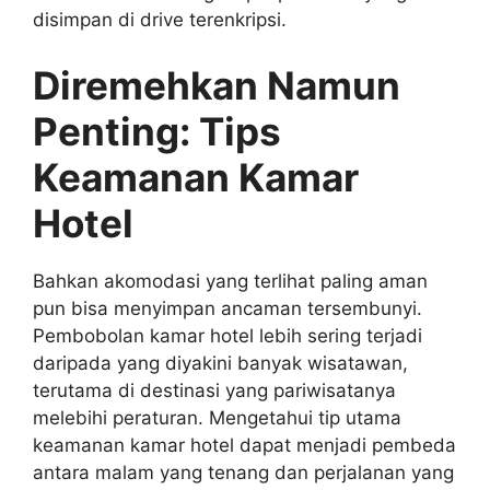
disimpan di drive terenkripsi.
Diremehkan Namun
Penting: Tips
Keamanan Kamar
Hotel
Bahkan akomodasi yang terlihat paling aman
pun bisa menyimpan ancaman tersembunyi.
Pembobolan kamar hotel lebih sering terjadi
daripada yang diyakini banyak wisatawan,
terutama di destinasi yang pariwisatanya
melebihi peraturan. Mengetahui tip utama
keamanan kamar hotel dapat menjadi pembeda
antara malam yang tenang dan perjalanan yang