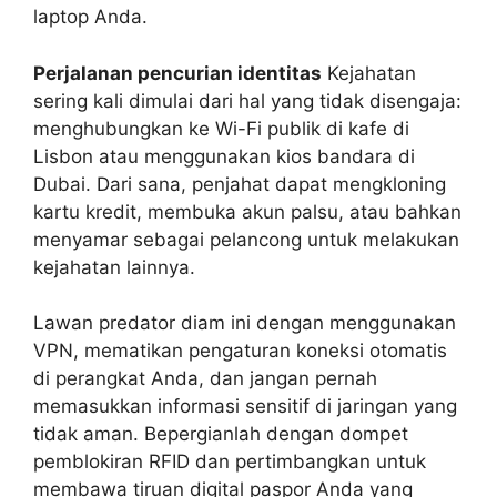
laptop Anda.
Perjalanan pencurian identitas
Kejahatan
sering kali dimulai dari hal yang tidak disengaja:
menghubungkan ke Wi-Fi publik di kafe di
Lisbon atau menggunakan kios bandara di
Dubai. Dari sana, penjahat dapat mengkloning
kartu kredit, membuka akun palsu, atau bahkan
menyamar sebagai pelancong untuk melakukan
kejahatan lainnya.
Lawan predator diam ini dengan menggunakan
VPN, mematikan pengaturan koneksi otomatis
di perangkat Anda, dan jangan pernah
memasukkan informasi sensitif di jaringan yang
tidak aman. Bepergianlah dengan dompet
pemblokiran RFID dan pertimbangkan untuk
membawa tiruan digital paspor Anda yang