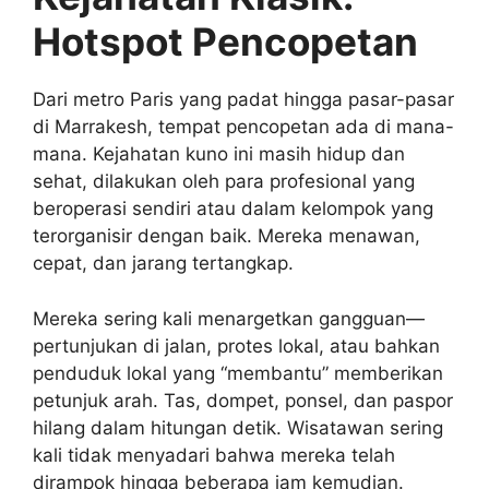
Hotspot Pencopetan
Dari metro Paris yang padat hingga pasar-pasar
di Marrakesh, tempat pencopetan ada di mana-
mana. Kejahatan kuno ini masih hidup dan
sehat, dilakukan oleh para profesional yang
beroperasi sendiri atau dalam kelompok yang
terorganisir dengan baik. Mereka menawan,
cepat, dan jarang tertangkap.
Mereka sering kali menargetkan gangguan—
pertunjukan di jalan, protes lokal, atau bahkan
penduduk lokal yang “membantu” memberikan
petunjuk arah. Tas, dompet, ponsel, dan paspor
hilang dalam hitungan detik. Wisatawan sering
kali tidak menyadari bahwa mereka telah
dirampok hingga beberapa jam kemudian.