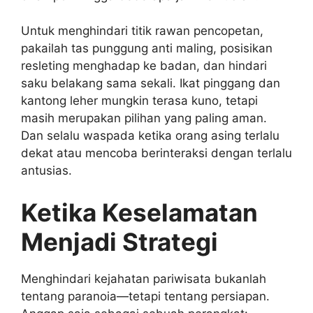
Untuk menghindari titik rawan pencopetan,
pakailah tas punggung anti maling, posisikan
resleting menghadap ke badan, dan hindari
saku belakang sama sekali. Ikat pinggang dan
kantong leher mungkin terasa kuno, tetapi
masih merupakan pilihan yang paling aman.
Dan selalu waspada ketika orang asing terlalu
dekat atau mencoba berinteraksi dengan terlalu
antusias.
Ketika Keselamatan
Menjadi Strategi
Menghindari kejahatan pariwisata bukanlah
tentang paranoia—tetapi tentang persiapan.