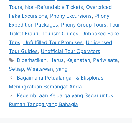
Tours
,
Non-Refundable Tickets
,
Overpriced
Fake Excursions
,
Phony Excursions
,
Phony
Expedition Packages
,
Phony Group Tours
,
Tour
Ticket Fraud
,
Tourism Crimes
,
Unbooked Fake
Trips
,
Unfulfilled Tour Promises
,
Unlicensed
Tour Guides
,
Unofficial Tour Operators
Tags
Diperhatikan
,
Harus
,
Kejahatan
,
Pariwisata
,
Setiap
,
Wisatawan
,
yang
Bagaimana Petualangan & Eksplorasi
Meningkatkan Semangat Anda
Kegembiraan Keluarga yang Segar untuk
Rumah Tangga yang Bahagia