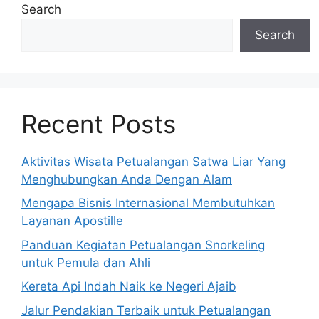
Search
Search
Recent Posts
Aktivitas Wisata Petualangan Satwa Liar Yang
Menghubungkan Anda Dengan Alam
Mengapa Bisnis Internasional Membutuhkan
Layanan Apostille
Panduan Kegiatan Petualangan Snorkeling
untuk Pemula dan Ahli
Kereta Api Indah Naik ke Negeri Ajaib
Jalur Pendakian Terbaik untuk Petualangan