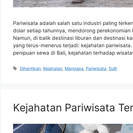
Pariwisata adalah salah satu industri paling terken
dolar setiap tahunnya, mendorong perekonomian 
Namun, di balik destinasi liburan dan destinasi 
yang terus-menerus terjadi: kejahatan pariwisata.
penipuan sewa di Bali, kejahatan terhadap wisat
Tags
Dihentikan
,
Kejahatan
,
Mengapa
,
Pariwisata
,
Sulit
Kejahatan Pariwisata Te