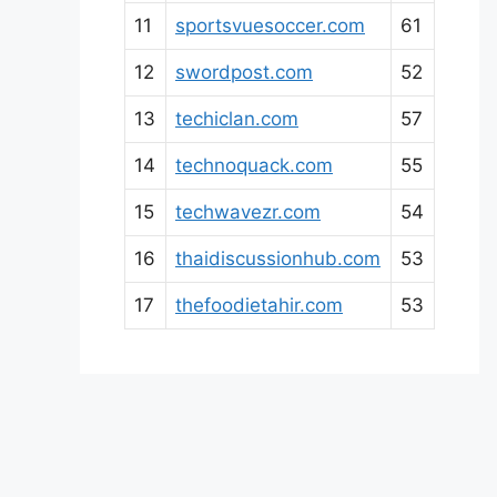
11
sportsvuesoccer.com
61
12
swordpost.com
52
13
techiclan.com
57
14
technoquack.com
55
15
techwavezr.com
54
16
thaidiscussionhub.com
53
17
thefoodietahir.com
53