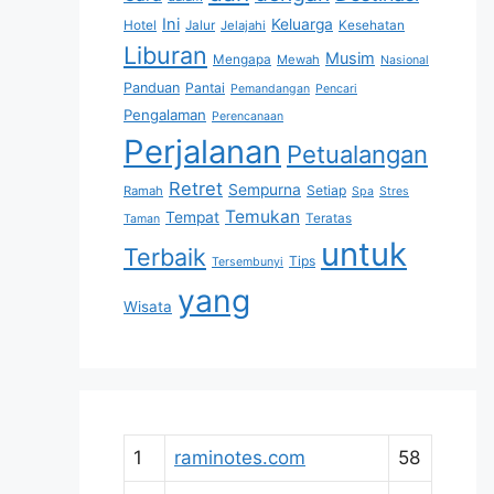
Ini
Keluarga
Hotel
Jalur
Jelajahi
Kesehatan
Liburan
Musim
Mengapa
Mewah
Nasional
Panduan
Pantai
Pemandangan
Pencari
Pengalaman
Perencanaan
Perjalanan
Petualangan
Retret
Sempurna
Setiap
Ramah
Spa
Stres
Temukan
Tempat
Teratas
Taman
untuk
Terbaik
Tips
Tersembunyi
yang
Wisata
1
raminotes.com
58