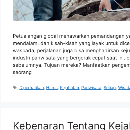
Petualangan global menawarkan pemandangan yan
mendalam, dan kisah-kisah yang layak untuk dice
waspada, perjalanan juga bisa menghadirkan kej
industri pariwisata yang bergerak cepat saat ini, 
sebelumnya. Tujuan mereka? Manfaatkan pengemb
seorang
Tags
Diperhatikan
,
Harus
,
Kejahatan
,
Pariwisata
,
Setiap
,
Wisa
Kebenaran Tentang Keja