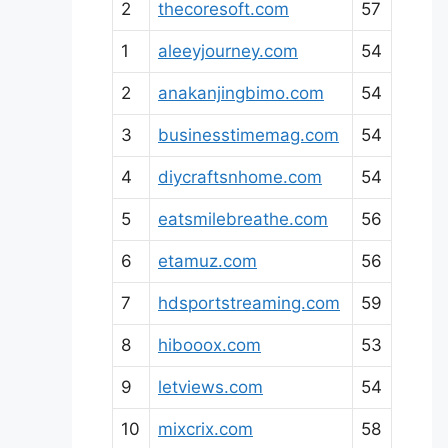
2
thecoresoft.com
57
1
aleeyjourney.com
54
2
anakanjingbimo.com
54
3
businesstimemag.com
54
4
diycraftsnhome.com
54
5
eatsmilebreathe.com
56
6
etamuz.com
56
7
hdsportstreaming.com
59
8
hibooox.com
53
9
letviews.com
54
10
mixcrix.com
58