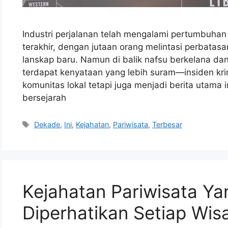
Industri perjalanan telah mengalami pertumbuhan
terakhir, dengan jutaan orang melintasi perbatas
lanskap baru. Namun di balik nafsu berkelana dan
terdapat kenyataan yang lebih suram—insiden kr
komunitas lokal tetapi juga menjadi berita utama in
bersejarah
Tags
Dekade
,
Ini
,
Kejahatan
,
Pariwisata
,
Terbesar
Kejahatan Pariwisata Ya
Diperhatikan Setiap Wi