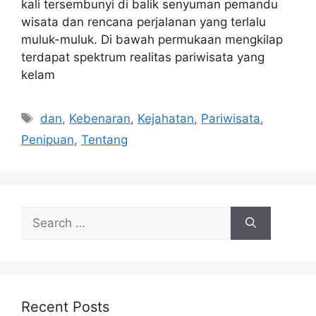
kali tersembunyi di balik senyuman pemandu
wisata dan rencana perjalanan yang terlalu
muluk-muluk. Di bawah permukaan mengkilap
terdapat spektrum realitas pariwisata yang
kelam
Tags
dan
,
Kebenaran
,
Kejahatan
,
Pariwisata
,
Penipuan
,
Tentang
Search
for:
Recent Posts