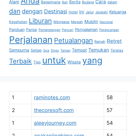
Anda
Cara
Alam
Berita
Bagaimana
Budaya
dalam
Bali
dan
dengan
Destinasi
Ini
Keluarga
Hotel
Jalur
Jelajahi
Liburan
Musim
Kesehatan
Mengapa
Mewah
Nasional
Pengalaman
Panduan
Pantai
Pemandangan
Pencari
Perencanaan
Perjalanan
Petualangan
Retret
Ramah
Temukan
Sempurna
Tempat
Setiap
Teratas
Spa
Stres
Taman
untuk
yang
Terbaik
Wisata
Tips
1
raminotes.com
58
2
thecoresoft.com
57
1
aleeyjourney.com
54
2
anakanjingbimo.com
54