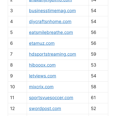
3
businesstimemag.com
54
4
diycraftsnhome.com
54
5
eatsmilebreathe.com
56
6
etamuz.com
56
7
hdsportstreaming.com
59
8
hibooox.com
53
9
letviews.com
54
10
mixcrix.com
58
11
sportsvuesoccer.com
61
12
swordpost.com
52