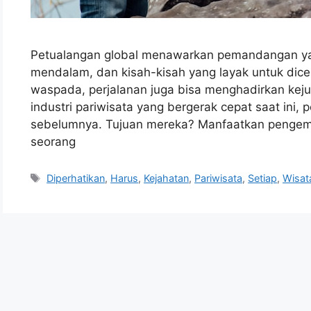
Petualangan global menawarkan pemandangan yan
mendalam, dan kisah-kisah yang layak untuk dice
waspada, perjalanan juga bisa menghadirkan kej
industri pariwisata yang bergerak cepat saat ini, 
sebelumnya. Tujuan mereka? Manfaatkan pengemb
seorang
Tags
Diperhatikan
,
Harus
,
Kejahatan
,
Pariwisata
,
Setiap
,
Wisa