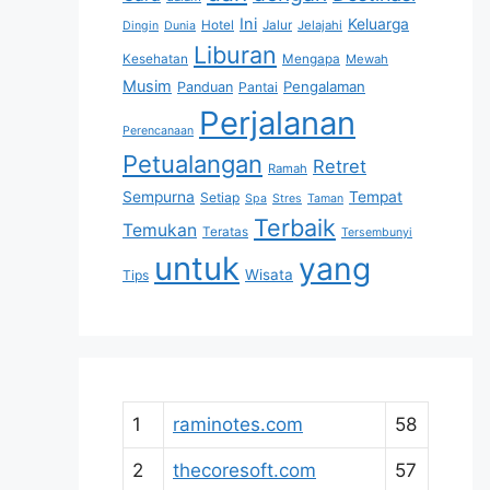
Ini
Keluarga
Hotel
Jalur
Jelajahi
Dingin
Dunia
Liburan
Kesehatan
Mengapa
Mewah
Musim
Pengalaman
Panduan
Pantai
Perjalanan
Perencanaan
Petualangan
Retret
Ramah
Sempurna
Tempat
Setiap
Spa
Stres
Taman
Terbaik
Temukan
Teratas
Tersembunyi
untuk
yang
Wisata
Tips
1
raminotes.com
58
2
thecoresoft.com
57