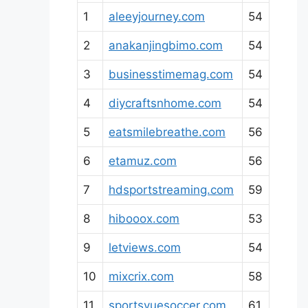
1
aleeyjourney.com
54
2
anakanjingbimo.com
54
3
businesstimemag.com
54
4
diycraftsnhome.com
54
5
eatsmilebreathe.com
56
6
etamuz.com
56
7
hdsportstreaming.com
59
8
hibooox.com
53
9
letviews.com
54
10
mixcrix.com
58
11
sportsvuesoccer.com
61