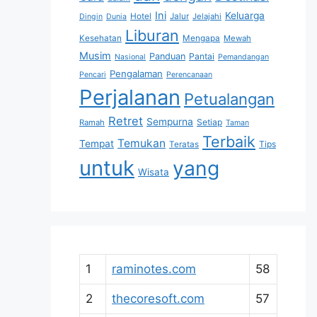
Ini
Keluarga
Hotel
Jalur
Jelajahi
Dingin
Dunia
Liburan
Kesehatan
Mengapa
Mewah
Musim
Panduan
Pantai
Nasional
Pemandangan
Pengalaman
Pencari
Perencanaan
Perjalanan
Petualangan
Retret
Sempurna
Setiap
Ramah
Taman
Terbaik
Temukan
Tempat
Tips
Teratas
untuk
yang
Wisata
1
raminotes.com
58
2
thecoresoft.com
57