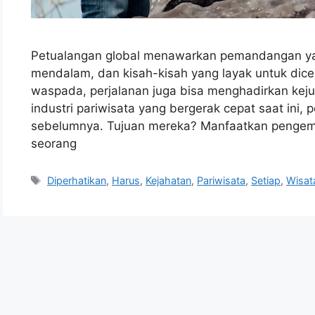
Petualangan global menawarkan pemandangan yan
mendalam, dan kisah-kisah yang layak untuk dice
waspada, perjalanan juga bisa menghadirkan kej
industri pariwisata yang bergerak cepat saat ini, 
sebelumnya. Tujuan mereka? Manfaatkan pengemb
seorang
Tags
Diperhatikan
,
Harus
,
Kejahatan
,
Pariwisata
,
Setiap
,
Wisa