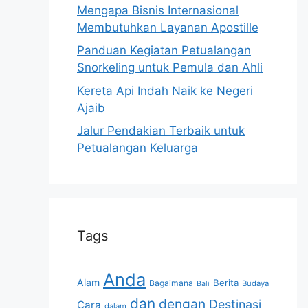
Mengapa Bisnis Internasional
Membutuhkan Layanan Apostille
Panduan Kegiatan Petualangan
Snorkeling untuk Pemula dan Ahli
Kereta Api Indah Naik ke Negeri
Ajaib
Jalur Pendakian Terbaik untuk
Petualangan Keluarga
Tags
Anda
Alam
Berita
Bagaimana
Budaya
Bali
dan
dengan
Destinasi
Cara
dalam