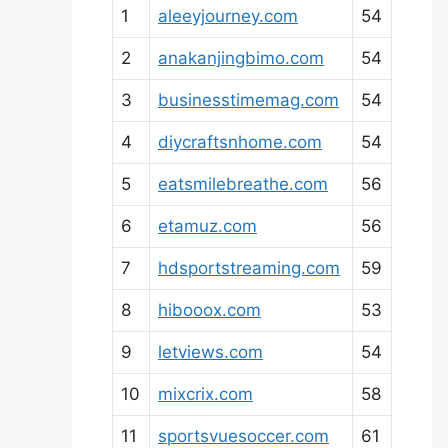
1
aleeyjourney.com
54
2
anakanjingbimo.com
54
3
businesstimemag.com
54
4
diycraftsnhome.com
54
5
eatsmilebreathe.com
56
6
etamuz.com
56
7
hdsportstreaming.com
59
8
hibooox.com
53
9
letviews.com
54
10
mixcrix.com
58
11
sportsvuesoccer.com
61