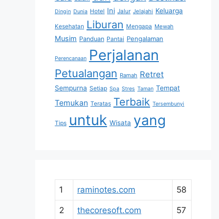
Ini
Keluarga
Hotel
Jalur
Jelajahi
Dingin
Dunia
Liburan
Kesehatan
Mengapa
Mewah
Musim
Pengalaman
Panduan
Pantai
Perjalanan
Perencanaan
Petualangan
Retret
Ramah
Sempurna
Tempat
Setiap
Spa
Stres
Taman
Terbaik
Temukan
Teratas
Tersembunyi
untuk
yang
Wisata
Tips
1
raminotes.com
58
2
thecoresoft.com
57