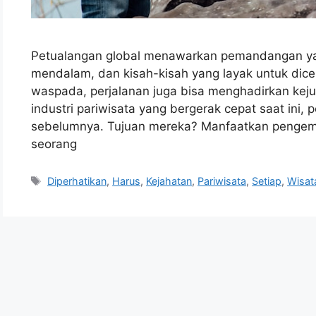
Petualangan global menawarkan pemandangan yan
mendalam, dan kisah-kisah yang layak untuk dice
waspada, perjalanan juga bisa menghadirkan kej
industri pariwisata yang bergerak cepat saat ini, 
sebelumnya. Tujuan mereka? Manfaatkan pengemb
seorang
Tags
Diperhatikan
,
Harus
,
Kejahatan
,
Pariwisata
,
Setiap
,
Wisa