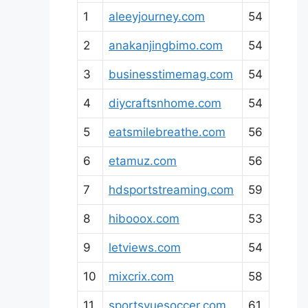
1
aleeyjourney.com
54
2
anakanjingbimo.com
54
3
businesstimemag.com
54
4
diycraftsnhome.com
54
5
eatsmilebreathe.com
56
6
etamuz.com
56
7
hdsportstreaming.com
59
8
hibooox.com
53
9
letviews.com
54
10
mixcrix.com
58
11
sportsvuesoccer.com
61