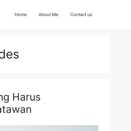
Home
About Me
Contact us
ides
ng Harus
satawan