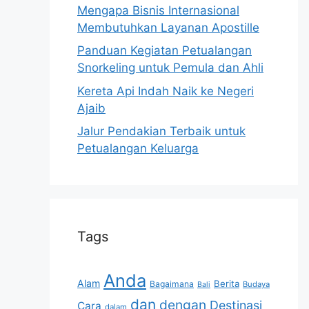
Mengapa Bisnis Internasional
Membutuhkan Layanan Apostille
Panduan Kegiatan Petualangan
Snorkeling untuk Pemula dan Ahli
Kereta Api Indah Naik ke Negeri
Ajaib
Jalur Pendakian Terbaik untuk
Petualangan Keluarga
Tags
Anda
Alam
Berita
Bagaimana
Budaya
Bali
dan
dengan
Destinasi
Cara
dalam