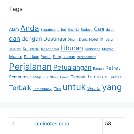
Tags
Anda
Cara
Alam
Berita
Bagaimana
Budaya
dalam
Bali
dan
dengan
Destinasi
Ini
Hotel
Jalur
Dingin
Dunia
Liburan
Keluarga
Jelajahi
Kesehatan
Mengapa
Mewah
Musim
Pengalaman
Panduan
Pantai
Perencanaan
Perjalanan
Petualangan
Retret
Ramah
Temukan
Sempurna
Tempat
Setiap
Teratas
Spa
Stres
Taman
untuk
yang
Terbaik
Wisata
Tips
Tersembunyi
1
raminotes.com
58