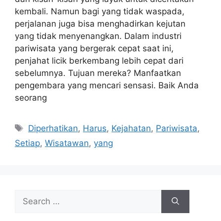
kembali. Namun bagi yang tidak waspada,
perjalanan juga bisa menghadirkan kejutan
yang tidak menyenangkan. Dalam industri
pariwisata yang bergerak cepat saat ini,
penjahat licik berkembang lebih cepat dari
sebelumnya. Tujuan mereka? Manfaatkan
pengembara yang mencari sensasi. Baik Anda
seorang
Tags
Diperhatikan
,
Harus
,
Kejahatan
,
Pariwisata
,
Setiap
,
Wisatawan
,
yang
Search
for: