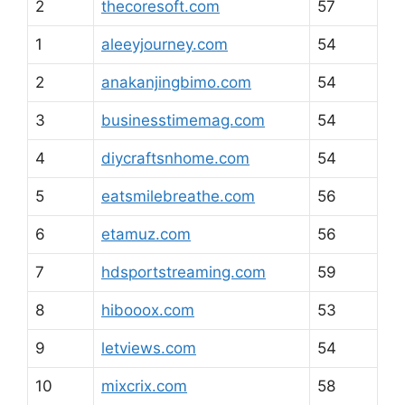
2
thecoresoft.com
57
1
aleeyjourney.com
54
2
anakanjingbimo.com
54
3
businesstimemag.com
54
4
diycraftsnhome.com
54
5
eatsmilebreathe.com
56
6
etamuz.com
56
7
hdsportstreaming.com
59
8
hibooox.com
53
9
letviews.com
54
10
mixcrix.com
58