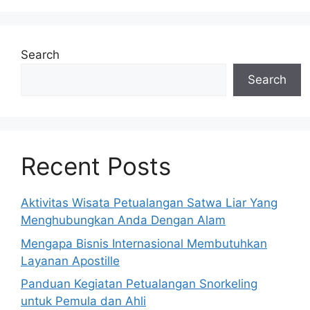
Search
Search
Recent Posts
Aktivitas Wisata Petualangan Satwa Liar Yang
Menghubungkan Anda Dengan Alam
Mengapa Bisnis Internasional Membutuhkan
Layanan Apostille
Panduan Kegiatan Petualangan Snorkeling
untuk Pemula dan Ahli