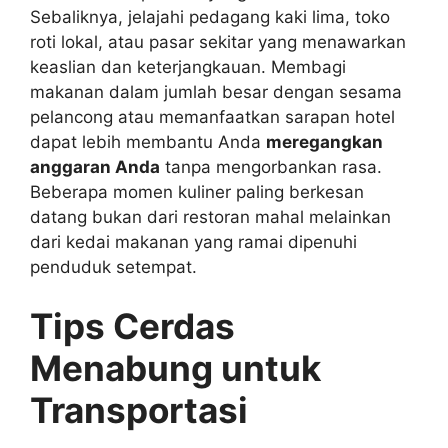
Sebaliknya, jelajahi pedagang kaki lima, toko
roti lokal, atau pasar sekitar yang menawarkan
keaslian dan keterjangkauan. Membagi
makanan dalam jumlah besar dengan sesama
pelancong atau memanfaatkan sarapan hotel
dapat lebih membantu Anda
meregangkan
anggaran Anda
tanpa mengorbankan rasa.
Beberapa momen kuliner paling berkesan
datang bukan dari restoran mahal melainkan
dari kedai makanan yang ramai dipenuhi
penduduk setempat.
Tips Cerdas
Menabung untuk
Transportasi