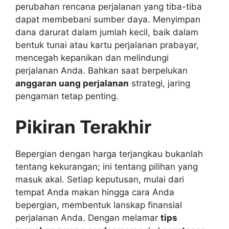
perubahan rencana perjalanan yang tiba-tiba
dapat membebani sumber daya. Menyimpan
dana darurat dalam jumlah kecil, baik dalam
bentuk tunai atau kartu perjalanan prabayar,
mencegah kepanikan dan melindungi
perjalanan Anda. Bahkan saat berpelukan
anggaran uang perjalanan
strategi, jaring
pengaman tetap penting.
Pikiran Terakhir
Bepergian dengan harga terjangkau bukanlah
tentang kekurangan; ini tentang pilihan yang
masuk akal. Setiap keputusan, mulai dari
tempat Anda makan hingga cara Anda
bepergian, membentuk lanskap finansial
perjalanan Anda. Dengan melamar
tips