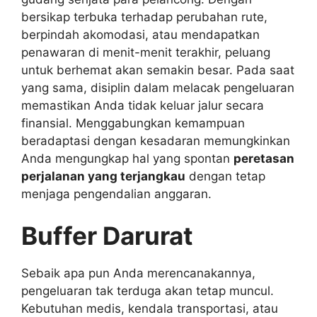
bersikap terbuka terhadap perubahan rute,
berpindah akomodasi, atau mendapatkan
penawaran di menit-menit terakhir, peluang
untuk berhemat akan semakin besar. Pada saat
yang sama, disiplin dalam melacak pengeluaran
memastikan Anda tidak keluar jalur secara
finansial. Menggabungkan kemampuan
beradaptasi dengan kesadaran memungkinkan
Anda mengungkap hal yang spontan
peretasan
perjalanan yang terjangkau
dengan tetap
menjaga pengendalian anggaran.
Buffer Darurat
Sebaik apa pun Anda merencanakannya,
pengeluaran tak terduga akan tetap muncul.
Kebutuhan medis, kendala transportasi, atau