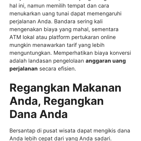
hal ini, namun memilih tempat dan cara
menukarkan uang tunai dapat memengaruhi
perjalanan Anda. Bandara sering kali
mengenakan biaya yang mahal, sementara
ATM lokal atau platform pertukaran online
mungkin menawarkan tarif yang lebih
menguntungkan. Memperhatikan biaya konversi
adalah landasan pengelolaan
anggaran uang
perjalanan
secara efisien.
Regangkan Makanan
Anda, Regangkan
Dana Anda
Bersantap di pusat wisata dapat mengikis dana
Anda lebih cepat dari yang Anda sadari.