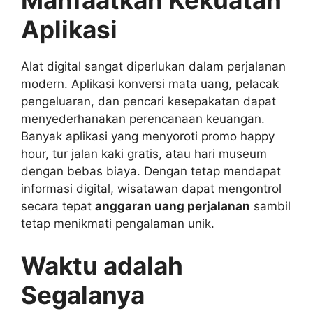
Manfaatkan Kekuatan
Aplikasi
Alat digital sangat diperlukan dalam perjalanan
modern. Aplikasi konversi mata uang, pelacak
pengeluaran, dan pencari kesepakatan dapat
menyederhanakan perencanaan keuangan.
Banyak aplikasi yang menyoroti promo happy
hour, tur jalan kaki gratis, atau hari museum
dengan bebas biaya. Dengan tetap mendapat
informasi digital, wisatawan dapat mengontrol
secara tepat
anggaran uang perjalanan
sambil
tetap menikmati pengalaman unik.
Waktu adalah
Segalanya