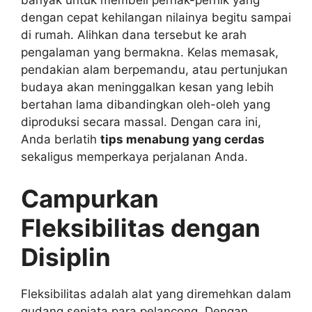
banyak untuk membeli pernak-pernik yang
dengan cepat kehilangan nilainya begitu sampai
di rumah. Alihkan dana tersebut ke arah
pengalaman yang bermakna. Kelas memasak,
pendakian alam berpemandu, atau pertunjukan
budaya akan meninggalkan kesan yang lebih
bertahan lama dibandingkan oleh-oleh yang
diproduksi secara massal. Dengan cara ini,
Anda berlatih
tips menabung yang cerdas
sekaligus memperkaya perjalanan Anda.
Campurkan
Fleksibilitas dengan
Disiplin
Fleksibilitas adalah alat yang diremehkan dalam
gudang senjata para pelancong. Dengan