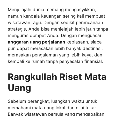
Menjelajahi dunia memang mengasyikkan,
namun kendala keuangan sering kali membuat
wisatawan ragu. Dengan sedikit perencanaan
strategis, Anda bisa menjelajah lebih jauh tanpa
menguras dompet Anda. Dengan menguasai
anggaran uang perjalanan
kebiasaan, siapa
pun dapat merasakan lebih banyak destinasi,
merasakan pengalaman yang lebih kaya, dan
kembali ke rumah tanpa penyesalan finansial.
Rangkullah Riset Mata
Uang
Sebelum berangkat, luangkan waktu untuk
memahami mata uang lokal dan nilai tukar.
Banyak wisatawan pemula yang mengabaikan