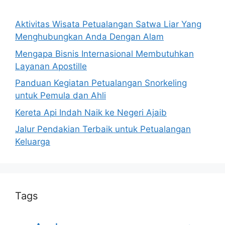
Aktivitas Wisata Petualangan Satwa Liar Yang
Menghubungkan Anda Dengan Alam
Mengapa Bisnis Internasional Membutuhkan
Layanan Apostille
Panduan Kegiatan Petualangan Snorkeling
untuk Pemula dan Ahli
Kereta Api Indah Naik ke Negeri Ajaib
Jalur Pendakian Terbaik untuk Petualangan
Keluarga
Tags