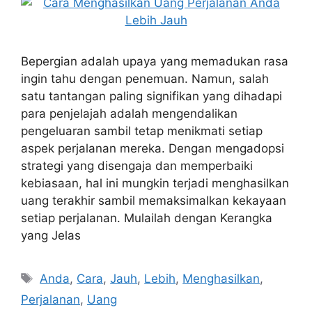
Bepergian adalah upaya yang memadukan rasa
ingin tahu dengan penemuan. Namun, salah
satu tantangan paling signifikan yang dihadapi
para penjelajah adalah mengendalikan
pengeluaran sambil tetap menikmati setiap
aspek perjalanan mereka. Dengan mengadopsi
strategi yang disengaja dan memperbaiki
kebiasaan, hal ini mungkin terjadi menghasilkan
uang terakhir sambil memaksimalkan kekayaan
setiap perjalanan. Mulailah dengan Kerangka
yang Jelas
Tags
Anda
,
Cara
,
Jauh
,
Lebih
,
Menghasilkan
,
Perjalanan
,
Uang