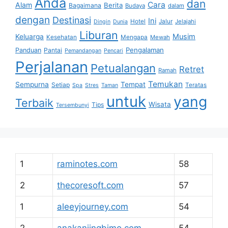
Anda
dan
Cara
Alam
Berita
Bagaimana
Budaya
dalam
dengan
Destinasi
Ini
Hotel
Jalur
Jelajahi
Dingin
Dunia
Liburan
Musim
Keluarga
Kesehatan
Mengapa
Mewah
Pengalaman
Panduan
Pantai
Pemandangan
Pencari
Perjalanan
Petualangan
Retret
Ramah
Temukan
Sempurna
Tempat
Setiap
Teratas
Spa
Stres
Taman
untuk
yang
Terbaik
Wisata
Tips
Tersembunyi
1
raminotes.com
58
2
thecoresoft.com
57
1
aleeyjourney.com
54