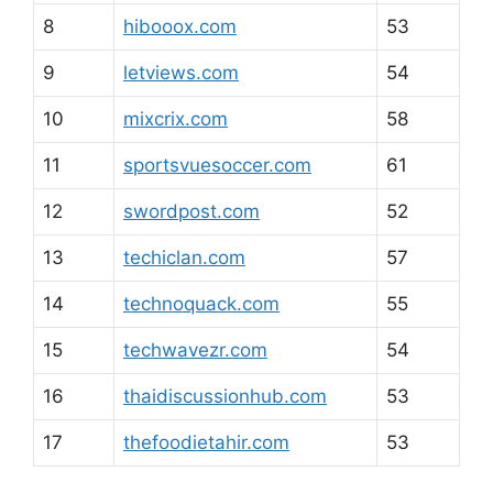
8
hibooox.com
53
9
letviews.com
54
10
mixcrix.com
58
11
sportsvuesoccer.com
61
12
swordpost.com
52
13
techiclan.com
57
14
technoquack.com
55
15
techwavezr.com
54
16
thaidiscussionhub.com
53
17
thefoodietahir.com
53