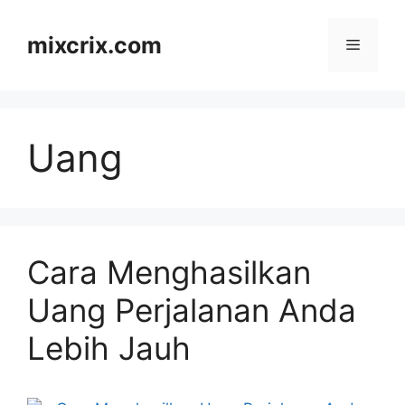
Skip
to
mixcrix.com
Menu
content
Uang
Cara Menghasilkan
Uang Perjalanan Anda
Lebih Jauh