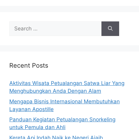
Search
for:
Recent Posts
Aktivitas Wisata Petualangan Satwa Liar Yang
Menghubungkan Anda Dengan Alam
Mengapa Bisnis Internasional Membutuhkan
Layanan Apostille
Panduan Kegiatan Petualangan Snorkeling
untuk Pemula dan Ahli
Kereta Api Indah Naik ke Negeri Ajaib