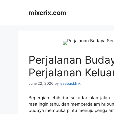
Skip
to
mixcrix.com
content
Perjalanan Buda
Perjalanan Kelua
June 22, 2026
by
jasabacklink
Bepergian lebih dari sekadar jalan-jalan
rasa ingin tahu, dan memperdalam hubung
budaya membuka pintu menuju pengalam