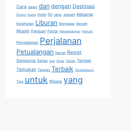
dan
dengan
Destinasi
Cara
dalam
Ini
Keluarga
Hotel
Jalur
Jelajahi
Dingin
Dunia
Liburan
Kesehatan
Mengapa
Mewah
Musim
Panduan
Pantai
Pemandangan
Pencari
Perjalanan
Pengalaman
Petualangan
Retret
Ramah
Sempurna
Tempat
Setiap
Spa
Stres
Taman
Terbaik
Temukan
Teratas
Tersembunyi
untuk
yang
Wisata
Tips