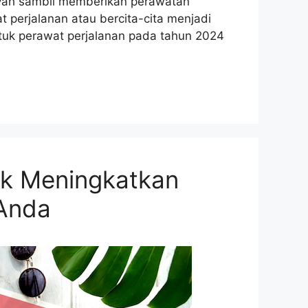
ayah sambil memberikan perawatan
 perjalanan atau bercita-cita menjadi
ntuk perawat perjalanan pada tahun 2024
uk Meningkatkan
 Anda