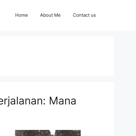
Home
About Me
Contact us
rjalanan: Mana