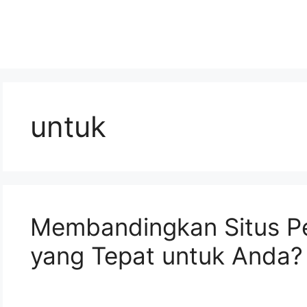
untuk
Membandingkan Situs Pe
yang Tepat untuk Anda?