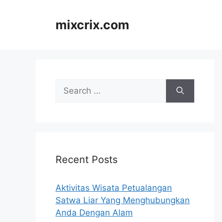
Skip
to
mixcrix.com
content
Search
for:
Recent Posts
Aktivitas Wisata Petualangan
Satwa Liar Yang Menghubungkan
Anda Dengan Alam