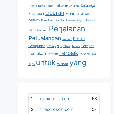
Ini
Keluarga
Hotel
Jalur
Jelajahi
Dingin
Dunia
Liburan
Kesehatan
Mengapa
Mewah
Musim
Panduan
Pantai
Pemandangan
Pencari
Perjalanan
Pengalaman
Petualangan
Retret
Ramah
Sempurna
Tempat
Setiap
Spa
Stres
Taman
Terbaik
Temukan
Teratas
Tersembunyi
untuk
yang
Wisata
Tips
1
raminotes.com
58
2
thecoresoft.com
57