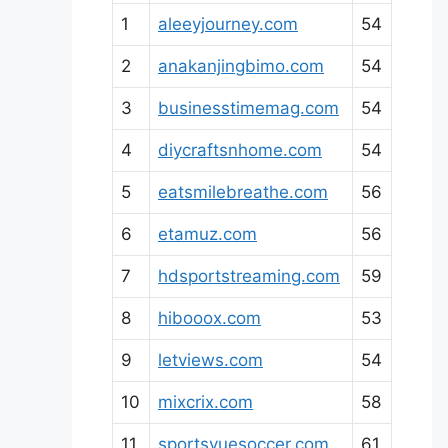
1
aleeyjourney.com
54
2
anakanjingbimo.com
54
3
businesstimemag.com
54
4
diycraftsnhome.com
54
5
eatsmilebreathe.com
56
6
etamuz.com
56
7
hdsportstreaming.com
59
8
hibooox.com
53
9
letviews.com
54
10
mixcrix.com
58
11
sportsvuesoccer.com
61