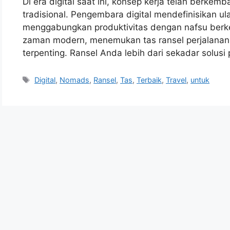
Di era digital saat ini, konsep kerja telah berke
tradisional. Pengembara digital mendefinisikan ul
menggabungkan produktivitas dengan nafsu berkel
zaman modern, menemukan tas ransel perjalanan
terpenting. Ransel Anda lebih dari sekadar solusi
Tags
Digital
,
Nomads
,
Ransel
,
Tas
,
Terbaik
,
Travel
,
untuk