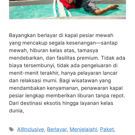
Bayangkan berlayar di kapal pesiar mewah
yang mencakup segala kesenangan—santap
mewah, hiburan kelas atas, tamasya
mendebarkan, dan fasilitas premium. Tidak ada
biaya tersembunyi, tidak ada pengeluaran di
menit-menit terakhir, hanya pelayaran lancar
dan relaksasi murni. Bagi wisatawan yang
mendambakan kenyamanan, penawaran kapal
pesiar lengkap memberikan liburan tanpa repot.
Dari destinasi eksotis hingga layanan kelas
dunia,
Tags
AllInclusive
,
Berlayar
,
Menjelajahi
,
Paket
,