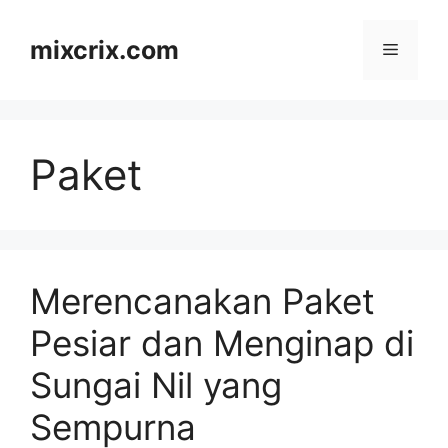
Skip
to
mixcrix.com
Menu
content
Paket
Merencanakan Paket
Pesiar dan Menginap di
Sungai Nil yang
Sempurna