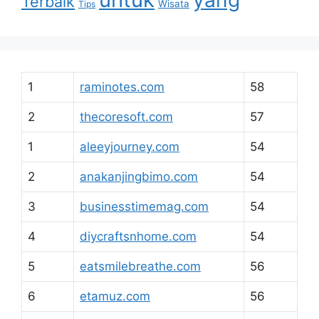
yang
Terbaik
Wisata
Tips
1
raminotes.com
58
2
thecoresoft.com
57
1
aleeyjourney.com
54
2
anakanjingbimo.com
54
3
businesstimemag.com
54
4
diycraftsnhome.com
54
5
eatsmilebreathe.com
56
6
etamuz.com
56