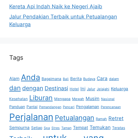
Kereta Api Indah Naik ke Negeri Ajaib
Jalur Pendakian Terbaik untuk Petualangan
Keluarga
Tags
Anda
Cara
Alam
Berita
Bagaimana
Budaya
dalam
Bali
dan
dengan
Destinasi
Ini
Keluarga
Hotel
Jalur
Jelajahi
Liburan
Musim
Kesehatan
Mengapa
Mewah
Nasional
Pengalaman
Panduan
Pantai
Pemandangan
Pencari
Perencanaan
Perjalanan
Petualangan
Retret
Ramah
Temukan
Sempurna
Tempat
Setiap
Teratas
Spa
Stres
Taman
untuk