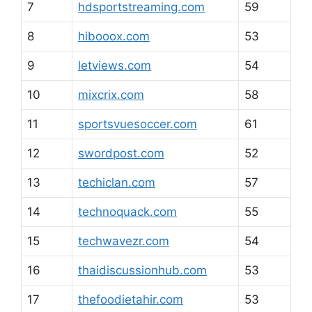
7
hdsportstreaming.com
59
8
hibooox.com
53
9
letviews.com
54
10
mixcrix.com
58
11
sportsvuesoccer.com
61
12
swordpost.com
52
13
techiclan.com
57
14
technoquack.com
55
15
techwavezr.com
54
16
thaidiscussionhub.com
53
17
thefoodietahir.com
53