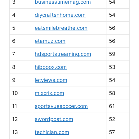
3
businesstimemag.com
54
4
diycraftsnhome.com
54
5
eatsmilebreathe.com
56
6
etamuz.com
56
7
hdsportstreaming.com
59
8
hibooox.com
53
9
letviews.com
54
10
mixcrix.com
58
11
sportsvuesoccer.com
61
12
swordpost.com
52
13
techiclan.com
57