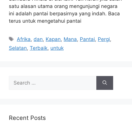
satu alasan utama orang mengunjungi negara
ini adalah pantai berpasirnya yang indah. Baca
terus untuk mengetahui pantai
Tags
Afrika
,
dan
,
Kapan
,
Mana
,
Pantai
,
Pergi
,
Selatan
,
Terbaik
,
untuk
Search
for:
Recent Posts