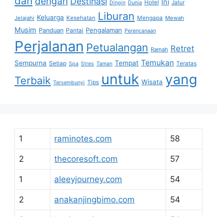
dan
dengan
Destinasi
Ini
Hotel
Jalur
Dingin
Dunia
Liburan
Keluarga
Jelajahi
Kesehatan
Mengapa
Mewah
Musim
Pengalaman
Panduan
Pantai
Perencanaan
Perjalanan
Petualangan
Retret
Ramah
Temukan
Sempurna
Tempat
Setiap
Teratas
Spa
Stres
Taman
untuk
yang
Terbaik
Wisata
Tips
Tersembunyi
1
raminotes.com
58
2
thecoresoft.com
57
1
aleeyjourney.com
54
2
anakanjingbimo.com
54