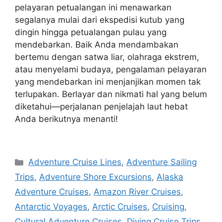
pelayaran petualangan ini menawarkan
segalanya mulai dari ekspedisi kutub yang
dingin hingga petualangan pulau yang
mendebarkan. Baik Anda mendambakan
bertemu dengan satwa liar, olahraga ekstrem,
atau menyelami budaya, pengalaman pelayaran
yang mendebarkan ini menjanjikan momen tak
terlupakan. Berlayar dan nikmati hal yang belum
diketahui—perjalanan penjelajah laut hebat
Anda berikutnya menanti!
Navigasi
Categories
Adventure Cruise Lines
,
Adventure Sailing
pos
Trips
,
Adventure Shore Excursions
,
Alaska
Adventure Cruises
,
Amazon River Cruises
,
Antarctic Voyages
,
Arctic Cruises
,
Cruising
,
Cultural Adventure Cruises
,
Diving Cruise Trips
,