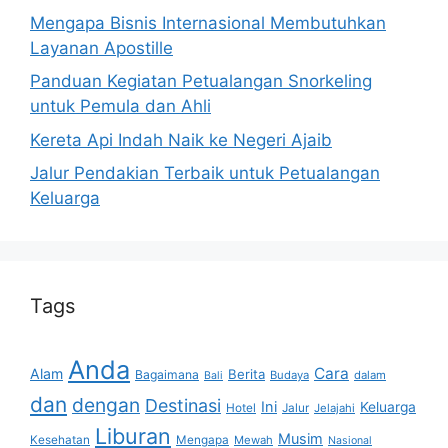
Mengapa Bisnis Internasional Membutuhkan
Layanan Apostille
Panduan Kegiatan Petualangan Snorkeling
untuk Pemula dan Ahli
Kereta Api Indah Naik ke Negeri Ajaib
Jalur Pendakian Terbaik untuk Petualangan
Keluarga
Tags
Anda
Cara
Alam
Berita
Bagaimana
Budaya
dalam
Bali
dan
dengan
Destinasi
Ini
Keluarga
Hotel
Jalur
Jelajahi
Liburan
Musim
Kesehatan
Mengapa
Mewah
Nasional