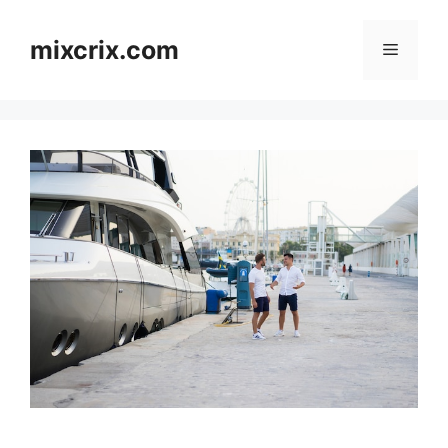
Skip
to
mixcrix.com
Menu
content