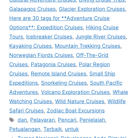
Galapagos Cruises
,
Glacier Exploration Cruises
,
Here are 30 tags for **Adventure Cruise
Options**: Expedition Cruises
,
Hiking Cruise
Tours
,
Icebreaker Cruises
,
Jungle River Cruises
,
Kayaking Cruises
,
Mountain Trekking Cruises
,
Norwegian Fjords Cruises
,
Off-The-Grid
Cruises
,
Patagonia Cruises
,
Polar Region
Cruises
,
Remote Island Cruises
,
Small Ship
Expeditions
,
Snorkeling Cruises
,
South Pacific
Adventures
,
Volcano Exploration Cruises
,
Whale
Watching Cruises
,
Wild Nature Cruises
,
Wildlife
Safari Cruises
,
Zodiac Boat Excursions
Tags
dan
,
Pelayaran
,
Pencari
,
Penjelajah
,
Petualangan
,
Terbaik
,
untuk