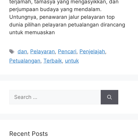
terjamah, tamasya yang mengasyikkan, dan
perjumpaan budaya yang mendalam.
Untungnya, penawaran jalur pelayaran top
dunia pilihan pelayaran petualangan dirancang
untuk memuaskan
Tags
dan
,
Pelayaran
,
Pencari
,
Penjelajah
,
Petualangan
,
Terbaik
,
untuk
Search
for:
Recent Posts