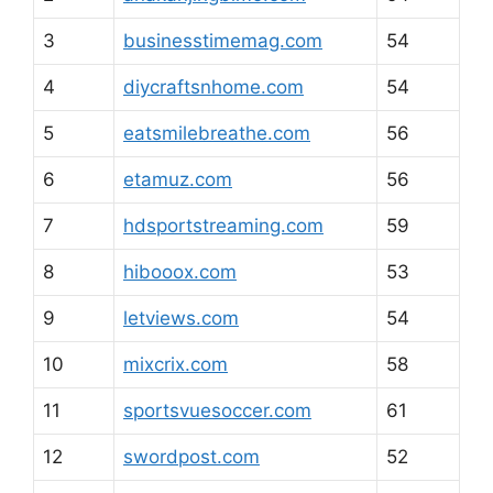
3
businesstimemag.com
54
4
diycraftsnhome.com
54
5
eatsmilebreathe.com
56
6
etamuz.com
56
7
hdsportstreaming.com
59
8
hibooox.com
53
9
letviews.com
54
10
mixcrix.com
58
11
sportsvuesoccer.com
61
12
swordpost.com
52