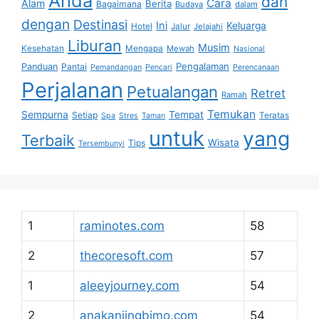
Anda
dan
Cara
Alam
Berita
Bagaimana
Budaya
dalam
dengan
Destinasi
Ini
Keluarga
Hotel
Jalur
Jelajahi
Liburan
Musim
Kesehatan
Mengapa
Mewah
Nasional
Pengalaman
Panduan
Pantai
Pemandangan
Pencari
Perencanaan
Perjalanan
Petualangan
Retret
Ramah
Temukan
Sempurna
Tempat
Setiap
Teratas
Spa
Stres
Taman
untuk
yang
Terbaik
Wisata
Tips
Tersembunyi
1
raminotes.com
58
2
thecoresoft.com
57
1
aleeyjourney.com
54
2
anakanjingbimo.com
54