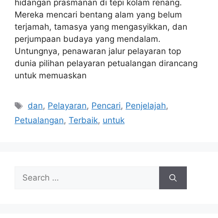
hidangan prasmanan di tepi kolam renang.
Mereka mencari bentang alam yang belum
terjamah, tamasya yang mengasyikkan, dan
perjumpaan budaya yang mendalam.
Untungnya, penawaran jalur pelayaran top
dunia pilihan pelayaran petualangan dirancang
untuk memuaskan
Tags
dan
,
Pelayaran
,
Pencari
,
Penjelajah
,
Petualangan
,
Terbaik
,
untuk
Search
for: