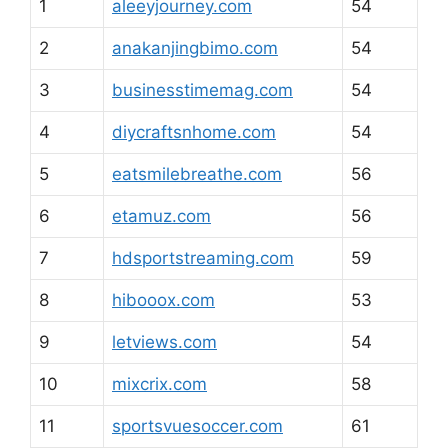
1
aleeyjourney.com
54
2
anakanjingbimo.com
54
3
businesstimemag.com
54
4
diycraftsnhome.com
54
5
eatsmilebreathe.com
56
6
etamuz.com
56
7
hdsportstreaming.com
59
8
hibooox.com
53
9
letviews.com
54
10
mixcrix.com
58
11
sportsvuesoccer.com
61