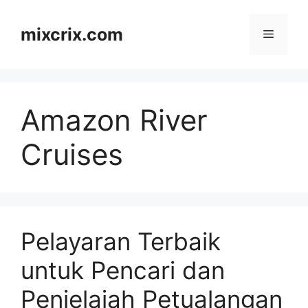
Skip
to
mixcrix.com
Menu
content
Amazon River
Cruises
Pelayaran Terbaik
untuk Pencari dan
Penjelajah Petualangan