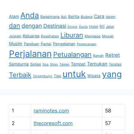
Anda
Cara
Alam
Berita
Bagaimana
Budaya
dalam
Bali
dan
dengan
Destinasi
Ini
Hotel
Jalur
Dingin
Dunia
Liburan
Keluarga
Jelajahi
Kesehatan
Mengapa
Mewah
Musim
Pengalaman
Panduan
Pantai
Perencanaan
Perjalanan
Petualangan
Retret
Ramah
Temukan
Sempurna
Tempat
Setiap
Teratas
Spa
Stres
Taman
untuk
yang
Terbaik
Wisata
Tips
Tersembunyi
1
raminotes.com
58
2
thecoresoft.com
57