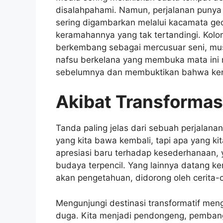
disalahpahami. Namun, perjalanan punya
sering digambarkan melalui kacamata ge
keramahannya yang tak tertandingi. Kolom
berkembang sebagai mercusuar seni, mus
nafsu berkelana yang membuka mata ini
sebelumnya dan membuktikan bahwa kenya
Akibat Transformas
Tanda paling jelas dari sebuah perjalan
yang kita bawa kembali, tapi apa yang ki
apresiasi baru terhadap kesederhanaan, y
budaya terpencil. Yang lainnya datang k
akan pengetahuan, didorong oleh cerita-
Mengunjungi destinasi transformatif meng
duga. Kita menjadi pendongeng, pemban