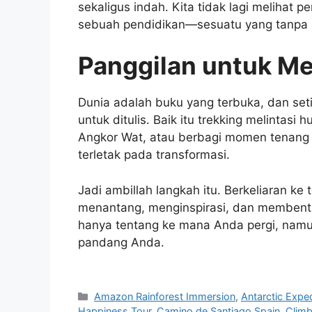
sekaligus indah. Kita tidak lagi melihat
sebuah pendidikan—sesuatu yang tanpa a
Panggilan untuk Me
Dunia adalah buku yang terbuka, dan se
untuk ditulis. Baik itu trekking melintasi
Angkor Wat, atau berbagi momen tenang d
terletak pada transformasi.
Jadi ambillah langkah itu. Berkeliaran ke
menantang, menginspirasi, dan membentu
hanya tentang ke mana Anda pergi, nam
pandang Anda.
Navigasi
Categories
Amazon Rainforest Immersion
,
Antarctic Exped
Happiness Tour
,
Camino de Santiago Spain
,
Climb