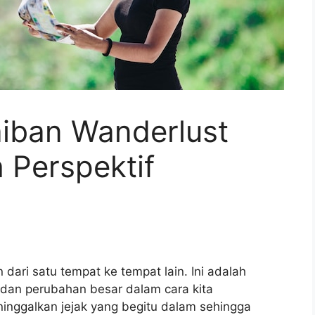
iban Wanderlust
Perspektif
 dari satu tempat ke tempat lain. Ini adalah
, dan perubahan besar dalam cara kita
nggalkan jejak yang begitu dalam sehingga