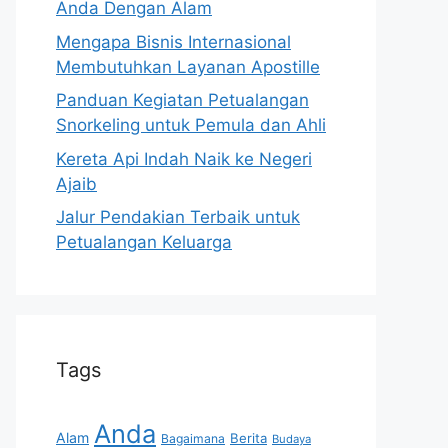
Anda Dengan Alam
Mengapa Bisnis Internasional
Membutuhkan Layanan Apostille
Panduan Kegiatan Petualangan
Snorkeling untuk Pemula dan Ahli
Kereta Api Indah Naik ke Negeri
Ajaib
Jalur Pendakian Terbaik untuk
Petualangan Keluarga
Tags
Anda
Alam
Berita
Bagaimana
Budaya