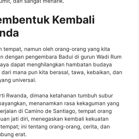
umit, dan sangat menarik.
embentuk Kembali
Anda
eh tempat, namun oleh orang-orang yang kita
pan dengan pengembara Badui di gurun Wadi Rum
laya dapat menghilangkan hambatan budaya
ari mana pun kita berasal, tawa, kebaikan, dan
ang universal.
perti Rwanda, dimana ketahanan tumbuh subur
terbayangkan, menanamkan rasa kekaguman yang
rjalan di Camino de Santiago, tempat orang
an jati diri, menegaskan kembali kekuatan
tempat; ini tentang orang-orang, cerita, dan
ubung erat.