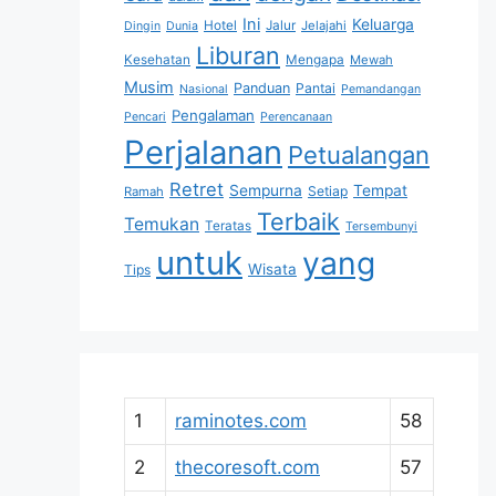
Ini
Keluarga
Hotel
Jalur
Jelajahi
Dingin
Dunia
Liburan
Kesehatan
Mengapa
Mewah
Musim
Panduan
Pantai
Nasional
Pemandangan
Pengalaman
Pencari
Perencanaan
Perjalanan
Petualangan
Retret
Sempurna
Tempat
Setiap
Ramah
Terbaik
Temukan
Teratas
Tersembunyi
untuk
yang
Wisata
Tips
1
raminotes.com
58
2
thecoresoft.com
57