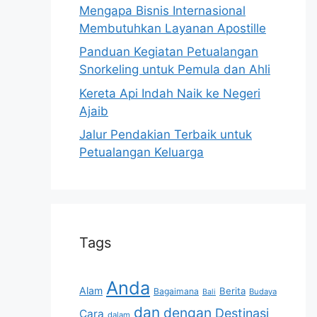
Mengapa Bisnis Internasional
Membutuhkan Layanan Apostille
Panduan Kegiatan Petualangan
Snorkeling untuk Pemula dan Ahli
Kereta Api Indah Naik ke Negeri
Ajaib
Jalur Pendakian Terbaik untuk
Petualangan Keluarga
Tags
Anda
Alam
Berita
Bagaimana
Budaya
Bali
dan
dengan
Destinasi
Cara
dalam