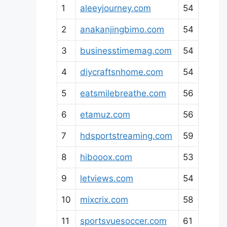
1
aleeyjourney.com
54
2
anakanjingbimo.com
54
3
businesstimemag.com
54
4
diycraftsnhome.com
54
5
eatsmilebreathe.com
56
6
etamuz.com
56
7
hdsportstreaming.com
59
8
hibooox.com
53
9
letviews.com
54
10
mixcrix.com
58
11
sportsvuesoccer.com
61