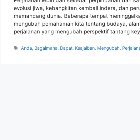
Perjalanan lebih dari sekedar perpindahan dari sat
evolusi jiwa, kebangkitan kembali indera, dan pe
memandang dunia. Beberapa tempat meninggalkan
mengubah pemahaman kita tentang budaya, alam, da
perjalanan yang mengubah perspektif tantang key
Tags
Anda
,
Bagaimana
,
Dapat
,
Keajaiban
,
Mengubah
,
Perjalan