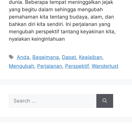
dunia. Beberapa tempat meninggalkan jejak
yang begitu dalam sehingga mengubah
pemahaman kita tentang budaya, alam, dan
bahkan diri kita sendiri. Ini perjalanan yang
mengubah perspektif tantang keyakinan kita,
nyalakan keingintahuan
Tags
Anda
,
Bagaimana
,
Dapat
,
Keajaiban
,
Mengubah
,
Perjalanan
,
Perspektif
,
Wanderlust
Search
for: