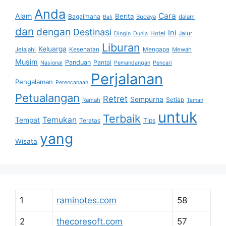
Anda
Cara
Alam
Berita
Bagaimana
Budaya
dalam
Bali
dan
dengan
Destinasi
Ini
Hotel
Jalur
Dingin
Dunia
Liburan
Keluarga
Jelajahi
Kesehatan
Mengapa
Mewah
Musim
Panduan
Pantai
Nasional
Pemandangan
Pencari
Perjalanan
Pengalaman
Perencanaan
Petualangan
Retret
Sempurna
Setiap
Ramah
Taman
untuk
Terbaik
Temukan
Tempat
Tips
Teratas
yang
Wisata
1
raminotes.com
58
2
thecoresoft.com
57