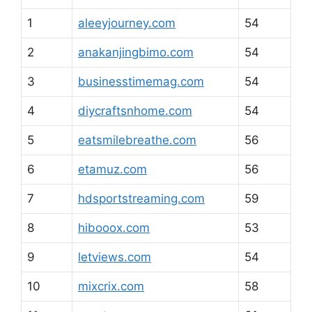
1
aleeyjourney.com
54
2
anakanjingbimo.com
54
3
businesstimemag.com
54
4
diycraftsnhome.com
54
5
eatsmilebreathe.com
56
6
etamuz.com
56
7
hdsportstreaming.com
59
8
hibooox.com
53
9
letviews.com
54
10
mixcrix.com
58