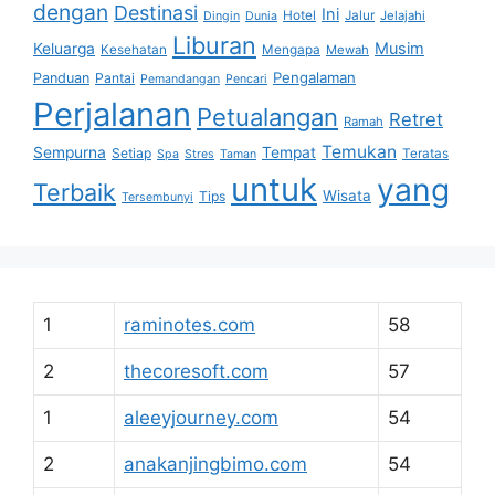
dengan
Destinasi
Ini
Hotel
Jalur
Jelajahi
Dingin
Dunia
Liburan
Musim
Keluarga
Kesehatan
Mengapa
Mewah
Pengalaman
Panduan
Pantai
Pemandangan
Pencari
Perjalanan
Petualangan
Retret
Ramah
Temukan
Sempurna
Tempat
Setiap
Teratas
Spa
Stres
Taman
untuk
yang
Terbaik
Wisata
Tips
Tersembunyi
1
raminotes.com
58
2
thecoresoft.com
57
1
aleeyjourney.com
54
2
anakanjingbimo.com
54