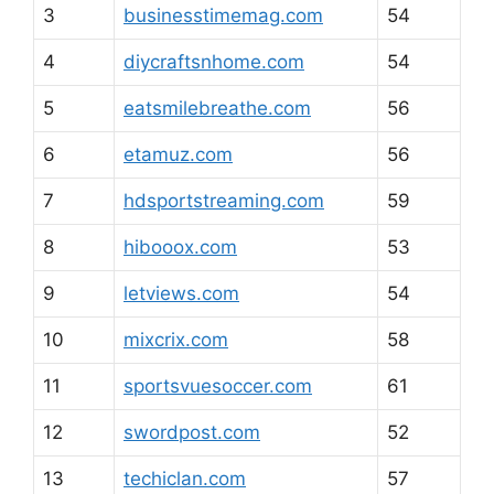
3
businesstimemag.com
54
4
diycraftsnhome.com
54
5
eatsmilebreathe.com
56
6
etamuz.com
56
7
hdsportstreaming.com
59
8
hibooox.com
53
9
letviews.com
54
10
mixcrix.com
58
11
sportsvuesoccer.com
61
12
swordpost.com
52
13
techiclan.com
57