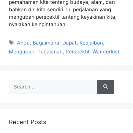
pemahaman kita tentang budaya, alam, dan
bahkan diri kita sendiri. Ini perjalanan yang
mengubah perspektif tantang keyakinan kita,
nyalakan keingintahuan
Tags
Anda
,
Bagaimana
,
Dapat
,
Keajaiban
,
Mengubah
,
Perjalanan
,
Perspektif
,
Wanderlust
Search
for:
Recent Posts