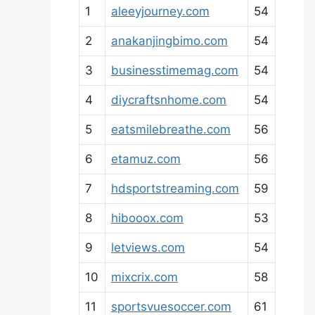
1
aleeyjourney.com
54
2
anakanjingbimo.com
54
3
businesstimemag.com
54
4
diycraftsnhome.com
54
5
eatsmilebreathe.com
56
6
etamuz.com
56
7
hdsportstreaming.com
59
8
hibooox.com
53
9
letviews.com
54
10
mixcrix.com
58
11
sportsvuesoccer.com
61