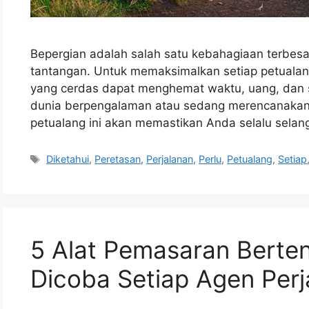
Bepergian adalah salah satu kebahagiaan terbesa
tantangan. Untuk memaksimalkan setiap petualan
yang cerdas dapat menghemat waktu, uang, dan s
dunia berpengalaman atau sedang merencanakan 
petualang ini akan memastikan Anda selalu selangk
Tags
Diketahui
,
Peretasan
,
Perjalanan
,
Perlu
,
Petualang
,
Setiap
5 Alat Pemasaran Berte
Dicoba Setiap Agen Perj