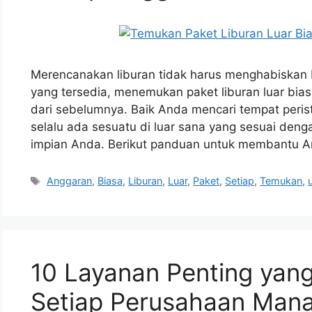
Merencanakan liburan tidak harus menghabiskan 
yang tersedia, menemukan paket liburan luar bias
dari sebelumnya. Baik Anda mencari tempat peris
selalu ada sesuatu di luar sana yang sesuai deng
impian Anda. Berikut panduan untuk membantu A
Tags
Anggaran
,
Biasa
,
Liburan
,
Luar
,
Paket
,
Setiap
,
Temukan
,
10 Layanan Penting yan
Setiap Perusahaan Mana