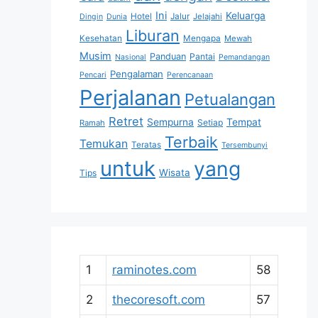
Ini
Keluarga
Hotel
Jalur
Jelajahi
Dingin
Dunia
Liburan
Kesehatan
Mengapa
Mewah
Musim
Panduan
Pantai
Nasional
Pemandangan
Pengalaman
Pencari
Perencanaan
Perjalanan
Petualangan
Retret
Sempurna
Tempat
Setiap
Ramah
Terbaik
Temukan
Teratas
Tersembunyi
untuk
yang
Wisata
Tips
1
raminotes.com
58
2
thecoresoft.com
57