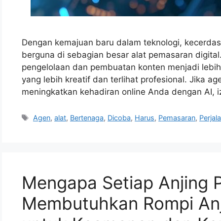
Dengan kemajuan baru dalam teknologi, kecerdasa
berguna di sebagian besar alat pemasaran digital
pengelolaan dan pembuatan konten menjadi lebih
yang lebih kreatif dan terlihat profesional. Jika a
meningkatkan kehadiran online Anda dengan AI, 
Tags
Agen
,
alat
,
Bertenaga
,
Dicoba
,
Harus
,
Pemasaran
,
Perjal
Mengapa Setiap Anjing
Membutuhkan Rompi Anj