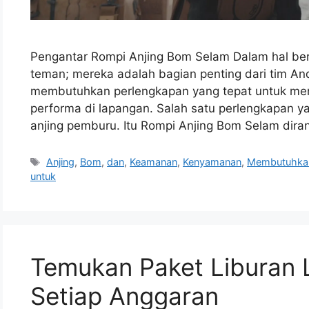
Pengantar Rompi Anjing Bom Selam Dalam hal berb
teman; mereka adalah bagian penting dari tim A
membutuhkan perlengkapan yang tepat untuk me
performa di lapangan. Salah satu perlengkapan ya
anjing pemburu. Itu Rompi Anjing Bom Selam dira
Tags
Anjing
,
Bom
,
dan
,
Keamanan
,
Kenyamanan
,
Membutuhka
untuk
Temukan Paket Liburan 
Setiap Anggaran