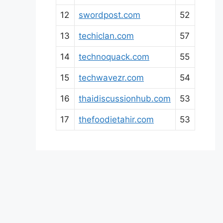
12
swordpost.com
52
13
techiclan.com
57
14
technoquack.com
55
15
techwavezr.com
54
16
thaidiscussionhub.com
53
17
thefoodietahir.com
53