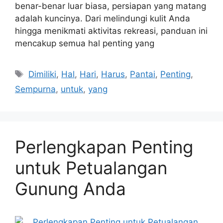
benar-benar luar biasa, persiapan yang matang
adalah kuncinya. Dari melindungi kulit Anda
hingga menikmati aktivitas rekreasi, panduan ini
mencakup semua hal penting yang
Tags
Dimiliki
,
Hal
,
Hari
,
Harus
,
Pantai
,
Penting
,
Sempurna
,
untuk
,
yang
Perlengkapan Penting
untuk Petualangan
Gunung Anda