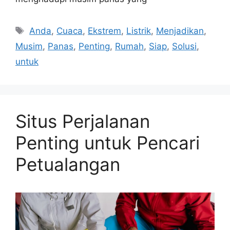
Tags
Anda
,
Cuaca
,
Ekstrem
,
Listrik
,
Menjadikan
,
Musim
,
Panas
,
Penting
,
Rumah
,
Siap
,
Solusi
,
untuk
Situs Perjalanan
Penting untuk Pencari
Petualangan