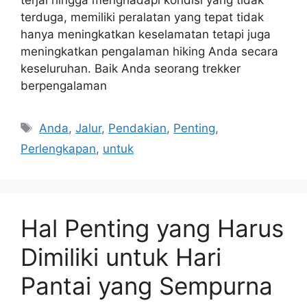
terduga, memiliki peralatan yang tepat tidak
hanya meningkatkan keselamatan tetapi juga
meningkatkan pengalaman hiking Anda secara
keseluruhan. Baik Anda seorang trekker
berpengalaman
Tags
Anda
,
Jalur
,
Pendakian
,
Penting
,
Perlengkapan
,
untuk
Hal Penting yang Harus
Dimiliki untuk Hari
Pantai yang Sempurna