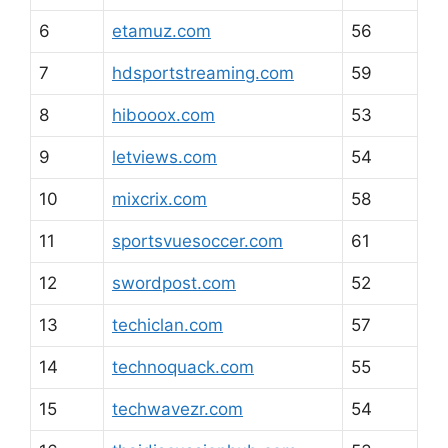
6
etamuz.com
56
7
hdsportstreaming.com
59
8
hibooox.com
53
9
letviews.com
54
10
mixcrix.com
58
11
sportsvuesoccer.com
61
12
swordpost.com
52
13
techiclan.com
57
14
technoquack.com
55
15
techwavezr.com
54