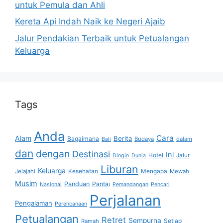
untuk Pemula dan Ahli
Kereta Api Indah Naik ke Negeri Ajaib
Jalur Pendakian Terbaik untuk Petualangan
Keluarga
Tags
Anda
Cara
Alam
Berita
Bagaimana
Budaya
dalam
Bali
dan
dengan
Destinasi
Ini
Hotel
Jalur
Dingin
Dunia
Liburan
Keluarga
Jelajahi
Kesehatan
Mengapa
Mewah
Musim
Panduan
Pantai
Nasional
Pemandangan
Pencari
Perjalanan
Pengalaman
Perencanaan
Petualangan
Retret
Sempurna
Setiap
Ramah