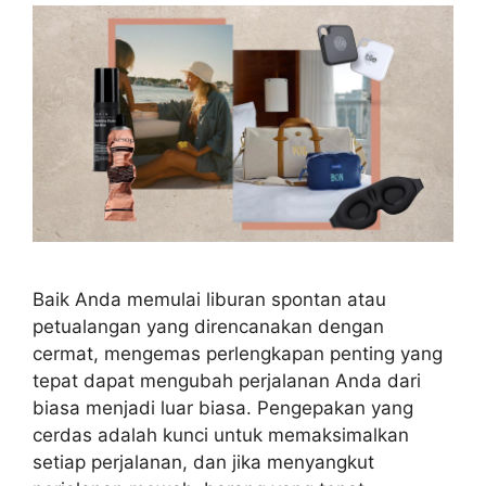
Baik Anda memulai liburan spontan atau
petualangan yang direncanakan dengan
cermat, mengemas perlengkapan penting yang
tepat dapat mengubah perjalanan Anda dari
biasa menjadi luar biasa. Pengepakan yang
cerdas adalah kunci untuk memaksimalkan
setiap perjalanan, dan jika menyangkut