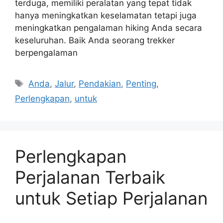
terduga, memiliki peralatan yang tepat tidak
hanya meningkatkan keselamatan tetapi juga
meningkatkan pengalaman hiking Anda secara
keseluruhan. Baik Anda seorang trekker
berpengalaman
Tags
Anda
,
Jalur
,
Pendakian
,
Penting
,
Perlengkapan
,
untuk
Perlengkapan
Perjalanan Terbaik
untuk Setiap Perjalanan