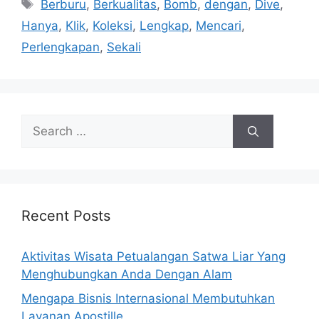
Tags
Berburu
,
Berkualitas
,
Bomb
,
dengan
,
Dive
,
Hanya
,
Klik
,
Koleksi
,
Lengkap
,
Mencari
,
Perlengkapan
,
Sekali
Search
for:
Recent Posts
Aktivitas Wisata Petualangan Satwa Liar Yang
Menghubungkan Anda Dengan Alam
Mengapa Bisnis Internasional Membutuhkan
Layanan Apostille