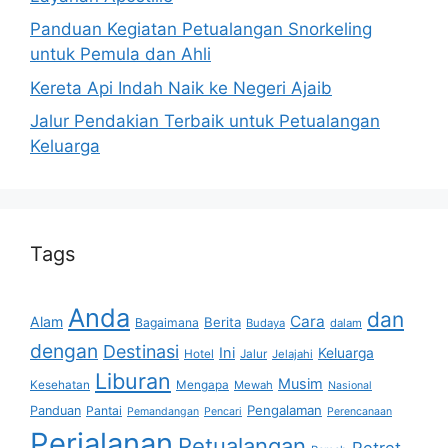
Panduan Kegiatan Petualangan Snorkeling
untuk Pemula dan Ahli
Kereta Api Indah Naik ke Negeri Ajaib
Jalur Pendakian Terbaik untuk Petualangan
Keluarga
Tags
Anda
dan
Cara
Alam
Berita
Bagaimana
Budaya
dalam
dengan
Destinasi
Ini
Keluarga
Hotel
Jalur
Jelajahi
Liburan
Musim
Kesehatan
Mengapa
Mewah
Nasional
Pengalaman
Panduan
Pantai
Pemandangan
Pencari
Perencanaan
Perjalanan
Petualangan