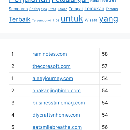
Retret
Ramah
Temukan
Sempurna
Tempat
Setiap
Teratas
Spa
Stres
Taman
untuk
yang
Terbaik
Wisata
Tips
Tersembunyi
1
raminotes.com
58
2
thecoresoft.com
57
1
aleeyjourney.com
54
2
anakanjingbimo.com
54
3
businesstimemag.com
54
4
diycraftsnhome.com
54
5
eatsmilebreathe.com
56