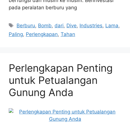
berfungsi dari musim ke musim. Berinvestasi
pada peralatan berburu yang
Tags
Berburu
,
Bomb
,
dari
,
Dive
,
Industries
,
Lama
,
Paling
,
Perlengkapan
,
Tahan
Perlengkapan Penting
untuk Petualangan
Gunung Anda