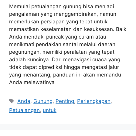
Memulai petualangan gunung bisa menjadi
pengalaman yang menggembirakan, namun
memerlukan persiapan yang tepat untuk
memastikan keselamatan dan kesuksesan. Baik
Anda mendaki puncak yang curam atau
menikmati pendakian santai melalui daerah
pegunungan, memiliki peralatan yang tepat
adalah kuncinya. Dari menavigasi cuaca yang
tidak dapat diprediksi hingga mengatasi jalur
yang menantang, panduan ini akan memandu
Anda melewatinya
Tags
Anda
,
Gunung
,
Penting
,
Perlengkapan
,
Petualangan
,
untuk