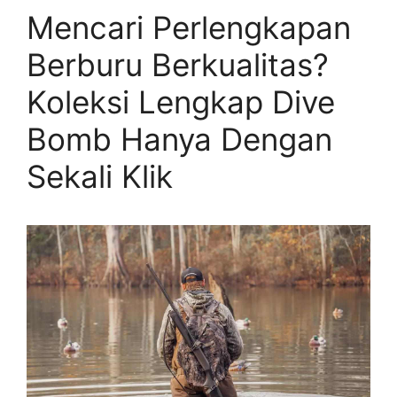
Mencari Perlengkapan
Berburu Berkualitas?
Koleksi Lengkap Dive
Bomb Hanya Dengan
Sekali Klik