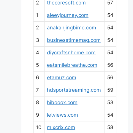
2
thecoresoft.com
57
1
aleeyjourney.com
54
2
anakanjingbimo.com
54
3
businesstimemag.com
54
4
diycraftsnhome.com
54
5
eatsmilebreathe.com
56
6
etamuz.com
56
7
hdsportstreaming.com
59
8
hibooox.com
53
9
letviews.com
54
10
mixcrix.com
58