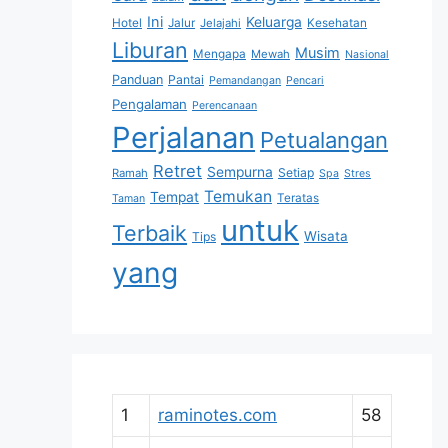
Ini
Keluarga
Hotel
Jalur
Jelajahi
Kesehatan
Liburan
Musim
Mengapa
Mewah
Nasional
Panduan
Pantai
Pemandangan
Pencari
Pengalaman
Perencanaan
Perjalanan
Petualangan
Retret
Sempurna
Setiap
Ramah
Spa
Stres
Temukan
Tempat
Teratas
Taman
untuk
Terbaik
Wisata
Tips
yang
1
raminotes.com
58