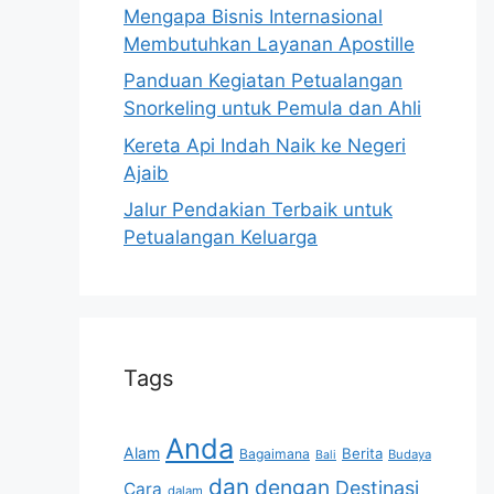
Mengapa Bisnis Internasional
Membutuhkan Layanan Apostille
Panduan Kegiatan Petualangan
Snorkeling untuk Pemula dan Ahli
Kereta Api Indah Naik ke Negeri
Ajaib
Jalur Pendakian Terbaik untuk
Petualangan Keluarga
Tags
Anda
Alam
Berita
Bagaimana
Budaya
Bali
dan
dengan
Destinasi
Cara
dalam