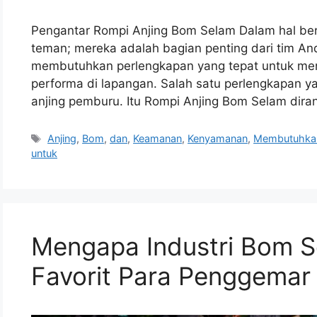
Pengantar Rompi Anjing Bom Selam Dalam hal berb
teman; mereka adalah bagian penting dari tim A
membutuhkan perlengkapan yang tepat untuk me
performa di lapangan. Salah satu perlengkapan ya
anjing pemburu. Itu Rompi Anjing Bom Selam dira
Tags
Anjing
,
Bom
,
dan
,
Keamanan
,
Kenyamanan
,
Membutuhka
untuk
Mengapa Industri Bom S
Favorit Para Penggemar