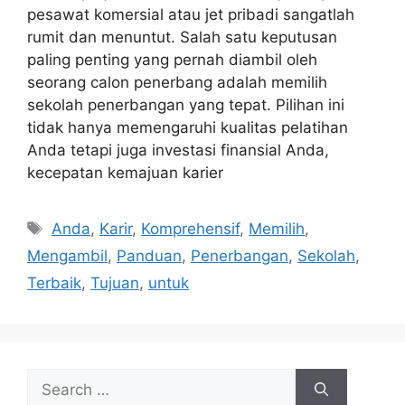
pesawat komersial atau jet pribadi sangatlah
rumit dan menuntut. Salah satu keputusan
paling penting yang pernah diambil oleh
seorang calon penerbang adalah memilih
sekolah penerbangan yang tepat. Pilihan ini
tidak hanya memengaruhi kualitas pelatihan
Anda tetapi juga investasi finansial Anda,
kecepatan kemajuan karier
Tags
Anda
,
Karir
,
Komprehensif
,
Memilih
,
Mengambil
,
Panduan
,
Penerbangan
,
Sekolah
,
Terbaik
,
Tujuan
,
untuk
Search
for: