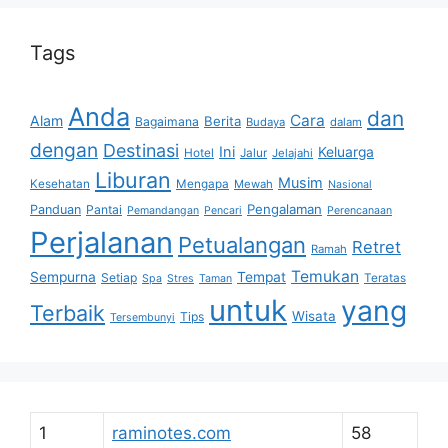
Tags
Anda
dan
Cara
Alam
Berita
Bagaimana
Budaya
dalam
dengan
Destinasi
Ini
Keluarga
Hotel
Jalur
Jelajahi
Liburan
Musim
Kesehatan
Mengapa
Mewah
Nasional
Pengalaman
Panduan
Pantai
Pemandangan
Pencari
Perencanaan
Perjalanan
Petualangan
Retret
Ramah
Temukan
Sempurna
Tempat
Setiap
Teratas
Spa
Stres
Taman
untuk
yang
Terbaik
Wisata
Tips
Tersembunyi
1
raminotes.com
58