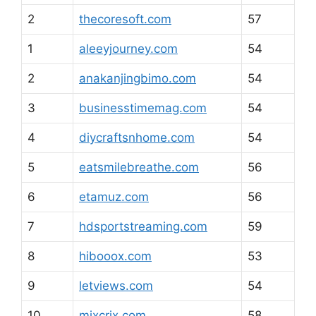
2
thecoresoft.com
57
1
aleeyjourney.com
54
2
anakanjingbimo.com
54
3
businesstimemag.com
54
4
diycraftsnhome.com
54
5
eatsmilebreathe.com
56
6
etamuz.com
56
7
hdsportstreaming.com
59
8
hibooox.com
53
9
letviews.com
54
10
mixcrix.com
58