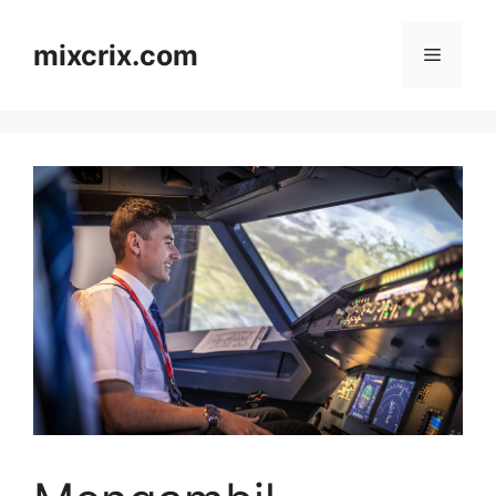
Skip
to
mixcrix.com
Menu
content