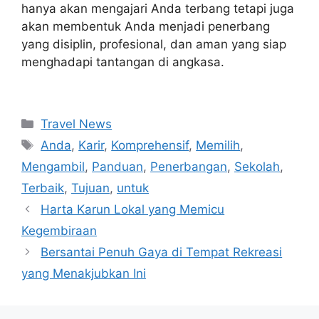
hanya akan mengajari Anda terbang tetapi juga
akan membentuk Anda menjadi penerbang
yang disiplin, profesional, dan aman yang siap
menghadapi tantangan di angkasa.
Navigasi
Categories
Travel News
pos
Tags
Anda
,
Karir
,
Komprehensif
,
Memilih
,
Mengambil
,
Panduan
,
Penerbangan
,
Sekolah
,
Terbaik
,
Tujuan
,
untuk
Harta Karun Lokal yang Memicu
Kegembiraan
Bersantai Penuh Gaya di Tempat Rekreasi
yang Menakjubkan Ini