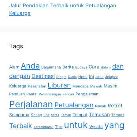
Jalur Pendakian Terbaik untuk Petualangan
Keluarga
Tags
Anda
dan
Cara
Alam
Berita
Bagaimana
Budaya
dalam
dengan
Destinasi
Ini
Hotel
Jalur
Jelajahi
Dingin
Dunia
Liburan
Musim
Keluarga
Kesehatan
Mengapa
Mewah
Pengalaman
Panduan
Pantai
Pemandangan
Pencari
Perjalanan
Petualangan
Retret
Ramah
Temukan
Sempurna
Tempat
Setiap
Teratas
Spa
Stres
Taman
untuk
yang
Terbaik
Wisata
Tips
Tersembunyi