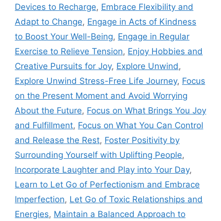
Devices to Recharge
,
Embrace Flexibility and
Adapt to Change
,
Engage in Acts of Kindness
to Boost Your Well-Being
,
Engage in Regular
Exercise to Relieve Tension
,
Enjoy Hobbies and
Creative Pursuits for Joy
,
Explore Unwind
,
Explore Unwind Stress-Free Life Journey
,
Focus
on the Present Moment and Avoid Worrying
About the Future
,
Focus on What Brings You Joy
and Fulfillment
,
Focus on What You Can Control
and Release the Rest
,
Foster Positivity by
Surrounding Yourself with Uplifting People
,
Incorporate Laughter and Play into Your Day
,
Learn to Let Go of Perfectionism and Embrace
Imperfection
,
Let Go of Toxic Relationships and
Energies
,
Maintain a Balanced Approach to