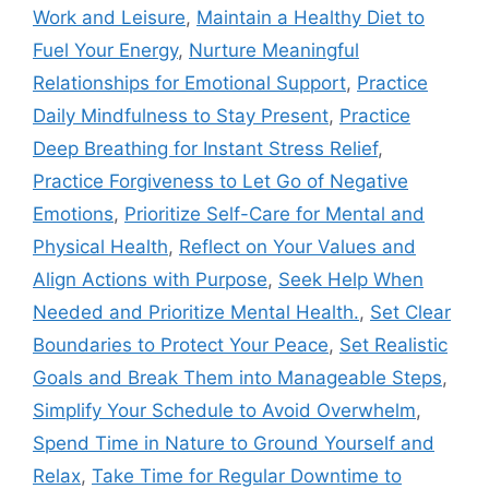
Work and Leisure
,
Maintain a Healthy Diet to
Fuel Your Energy
,
Nurture Meaningful
Relationships for Emotional Support
,
Practice
Daily Mindfulness to Stay Present
,
Practice
Deep Breathing for Instant Stress Relief
,
Practice Forgiveness to Let Go of Negative
Emotions
,
Prioritize Self-Care for Mental and
Physical Health
,
Reflect on Your Values and
Align Actions with Purpose
,
Seek Help When
Needed and Prioritize Mental Health.
,
Set Clear
Boundaries to Protect Your Peace
,
Set Realistic
Goals and Break Them into Manageable Steps
,
Simplify Your Schedule to Avoid Overwhelm
,
Spend Time in Nature to Ground Yourself and
Relax
,
Take Time for Regular Downtime to