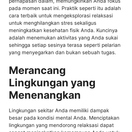
pernapasan dalam, memungkinkan Anda fokus
pada momen saat ini. Praktik seperti itu adalah
cara terbaik untuk mengeksplorasi relaksasi
untuk menghilangkan stres sekaligus
meningkatkan kesehatan fisik Anda. Kuncinya
adalah menemukan aktivitas yang Anda sukai
sehingga setiap sesinya terasa seperti pelarian
yang menyegarkan dan bukan sebuah tugas.
Merancang
Lingkungan yang
Menenangkan
Lingkungan sekitar Anda memiliki dampak
besar pada kondisi mental Anda. Menciptakan
lingkungan yang mendorong relaksasi dapat