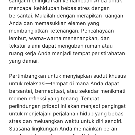
sangat meningkatkan kemampuan Anda untuk
mencapai kehidupan bebas stres dengan
bersantai. Mulailah dengan merapikan ruangan
Anda dan memasukkan elemen yang
membangkitkan ketenangan. Pencahayaan
lembut, warna-warna menenangkan, dan
tekstur alami dapat mengubah rumah atau
ruang kerja Anda menjadi tempat peristirahatan
yang damai.
Pertimbangkan untuk menyiapkan sudut khusus
untuk relaksasi—tempat di mana Anda dapat
bersantai, bermeditasi, atau sekadar menikmati
momen refleksi yang tenang. Tempat
perlindungan pribadi ini akan menjadi pengingat
untuk menjelajahi perjalanan hidup yang bebas
stres dan meluangkan waktu untuk diri sendiri.
Suasana lingkungan Anda memainkan peran