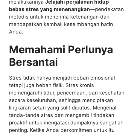
melakukannya
Jelajahi perjalanan hidup
bebas stres yang menenangkan
—pendekatan
metodis untuk menerima ketenangan dan
mendapatkan kembali keseimbangan batin
Anda.
Memahami Perlunya
Bersantai
Stres tidak hanya menjadi beban emosional
tetapi juga beban fisik. Stres kronis
memengaruhi tidur, pencernaan, dan kesehatan
secara keseluruhan, sehingga menciptakan
lingkaran setan yang sulit diputus. Mengenali
tanda-tanda stres dan mengambil tindakan
proaktif untuk mengatasi dampaknya sangatlah
penting. Ketika Anda berkomitmen untuk itu