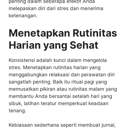
penting dalam seberapa efektif Anda
melepaskan diri dari stres dan menerima
ketenangan.
Menetapkan Rutinitas
Harian yang Sehat
Konsistensi adalah kunci dalam mengelola
stres. Menetapkan rutinitas harian yang
menggabungkan relaksasi dan perawatan diri
sangatlah penting. Baik itu ritual pagi yang
memusatkan pikiran atau rutinitas malam yang
membantu Anda bersantai setelah hari yang
sibuk, latihan teratur memperkuat keadaan
tenang.
Kebiasaan sederhana seperti membuat jurnal,