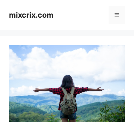
Skip
to
mixcrix.com
Menu
content