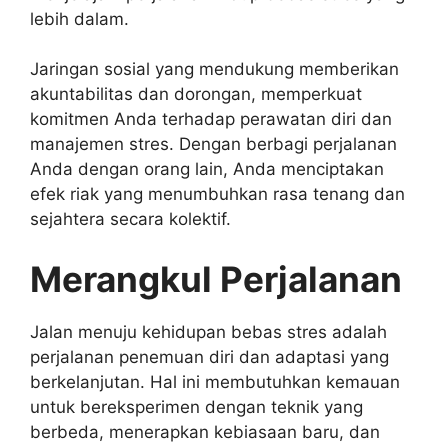
lebih dalam.
Jaringan sosial yang mendukung memberikan
akuntabilitas dan dorongan, memperkuat
komitmen Anda terhadap perawatan diri dan
manajemen stres. Dengan berbagi perjalanan
Anda dengan orang lain, Anda menciptakan
efek riak yang menumbuhkan rasa tenang dan
sejahtera secara kolektif.
Merangkul Perjalanan
Jalan menuju kehidupan bebas stres adalah
perjalanan penemuan diri dan adaptasi yang
berkelanjutan. Hal ini membutuhkan kemauan
untuk bereksperimen dengan teknik yang
berbeda, menerapkan kebiasaan baru, dan