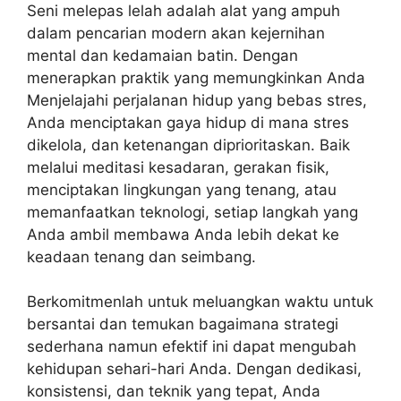
Seni melepas lelah adalah alat yang ampuh
dalam pencarian modern akan kejernihan
mental dan kedamaian batin. Dengan
menerapkan praktik yang memungkinkan Anda
Menjelajahi perjalanan hidup yang bebas stres,
Anda menciptakan gaya hidup di mana stres
dikelola, dan ketenangan diprioritaskan. Baik
melalui meditasi kesadaran, gerakan fisik,
menciptakan lingkungan yang tenang, atau
memanfaatkan teknologi, setiap langkah yang
Anda ambil membawa Anda lebih dekat ke
keadaan tenang dan seimbang.
Berkomitmenlah untuk meluangkan waktu untuk
bersantai dan temukan bagaimana strategi
sederhana namun efektif ini dapat mengubah
kehidupan sehari-hari Anda. Dengan dedikasi,
konsistensi, dan teknik yang tepat, Anda