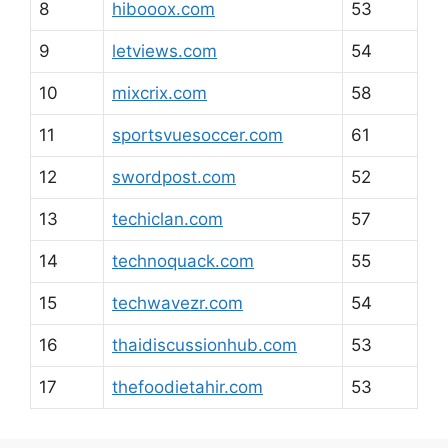
8
hibooox.com
53
9
letviews.com
54
10
mixcrix.com
58
11
sportsvuesoccer.com
61
12
swordpost.com
52
13
techiclan.com
57
14
technoquack.com
55
15
techwavezr.com
54
16
thaidiscussionhub.com
53
17
thefoodietahir.com
53