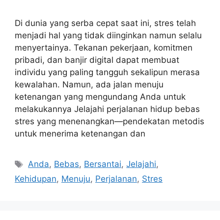
Di dunia yang serba cepat saat ini, stres telah
menjadi hal yang tidak diinginkan namun selalu
menyertainya. Tekanan pekerjaan, komitmen
pribadi, dan banjir digital dapat membuat
individu yang paling tangguh sekalipun merasa
kewalahan. Namun, ada jalan menuju
ketenangan yang mengundang Anda untuk
melakukannya Jelajahi perjalanan hidup bebas
stres yang menenangkan—pendekatan metodis
untuk menerima ketenangan dan
Tags
Anda
,
Bebas
,
Bersantai
,
Jelajahi
,
Kehidupan
,
Menuju
,
Perjalanan
,
Stres