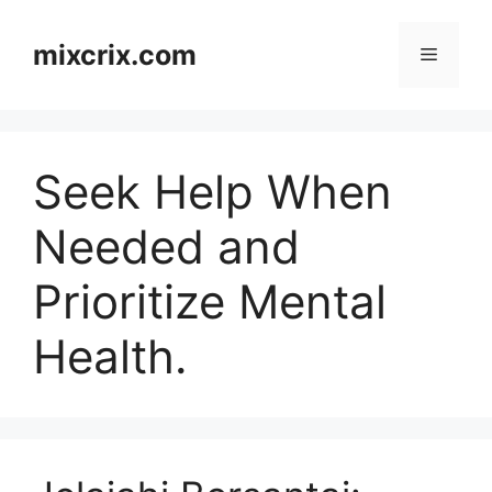
Skip
to
mixcrix.com
Menu
content
Seek Help When
Needed and
Prioritize Mental
Health.