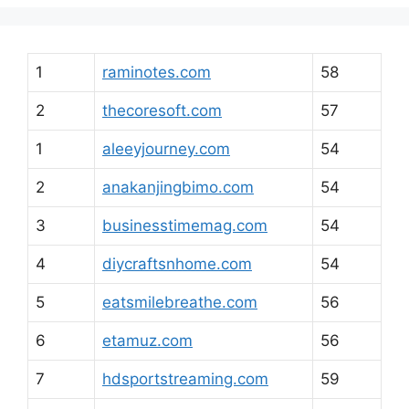
1
raminotes.com
58
2
thecoresoft.com
57
1
aleeyjourney.com
54
2
anakanjingbimo.com
54
3
businesstimemag.com
54
4
diycraftsnhome.com
54
5
eatsmilebreathe.com
56
6
etamuz.com
56
7
hdsportstreaming.com
59