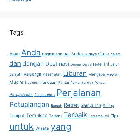
Tags
Anda
Cara
Alam
Berita
Bagaimana
Budaya
dalam
Bali
dan
dengan
Destinasi
Ini
Hotel
Jalur
Dingin
Dunia
Liburan
Keluarga
Jelajahi
Kesehatan
Mengapa
Mewah
Musim
Panduan
Pantai
Nasional
Pemandangan
Pencari
Perjalanan
Pengalaman
Perencanaan
Petualangan
Retret
Sempurna
Setiap
Ramah
Terbaik
Temukan
Tempat
Tips
Teratas
Tersembunyi
untuk
yang
Wisata