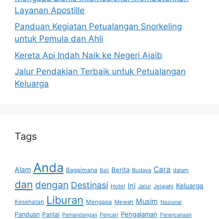
Layanan Apostille
Panduan Kegiatan Petualangan Snorkeling
untuk Pemula dan Ahli
Kereta Api Indah Naik ke Negeri Ajaib
Jalur Pendakian Terbaik untuk Petualangan
Keluarga
Tags
Anda
Cara
Alam
Berita
Bagaimana
Budaya
dalam
Bali
dan
dengan
Destinasi
Ini
Keluarga
Hotel
Jalur
Jelajahi
Liburan
Musim
Kesehatan
Mengapa
Mewah
Nasional
Pengalaman
Panduan
Pantai
Pemandangan
Pencari
Perencanaan