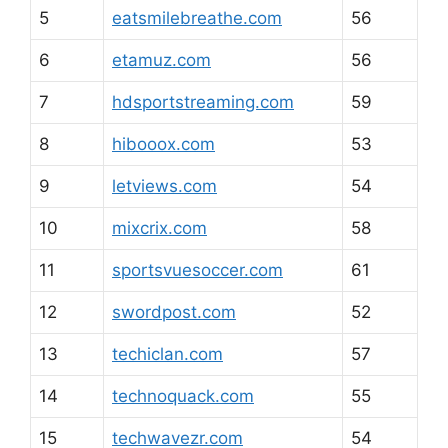
5
eatsmilebreathe.com
56
6
etamuz.com
56
7
hdsportstreaming.com
59
8
hibooox.com
53
9
letviews.com
54
10
mixcrix.com
58
11
sportsvuesoccer.com
61
12
swordpost.com
52
13
techiclan.com
57
14
technoquack.com
55
15
techwavezr.com
54