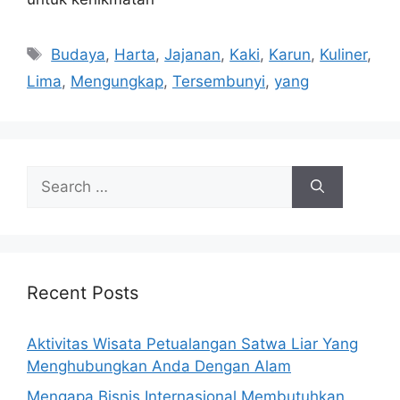
Tags
Budaya
,
Harta
,
Jajanan
,
Kaki
,
Karun
,
Kuliner
,
Lima
,
Mengungkap
,
Tersembunyi
,
yang
Search
for:
Recent Posts
Aktivitas Wisata Petualangan Satwa Liar Yang
Menghubungkan Anda Dengan Alam
Mengapa Bisnis Internasional Membutuhkan