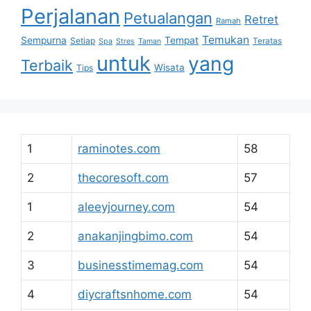
Perjalanan
Petualangan
Retret
Ramah
Temukan
Sempurna
Tempat
Setiap
Teratas
Spa
Stres
Taman
untuk
yang
Terbaik
Wisata
Tips
1
raminotes.com
58
2
thecoresoft.com
57
1
aleeyjourney.com
54
2
anakanjingbimo.com
54
3
businesstimemag.com
54
4
diycraftsnhome.com
54